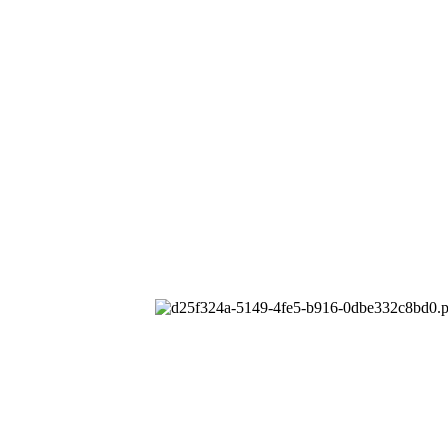
限公司
All rights reserved.