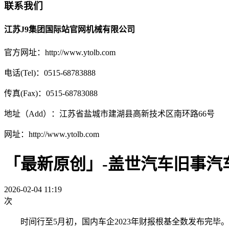
联系我们
江苏J9集团国际站官网机械有限公司
官方网址：http://www.ytolb.com
电话(Tel)：0515-68783888
传真(Fax)：0515-68783088
地址（Add）：江苏省盐城市建湖县高新技术区南环路66号
网址：http://www.ytolb.com
「最新原创」-盖世汽车旧事汽
2026-02-04 11:19
次
时间行至5月初，国内车企2023年财报根基全数发布完毕。12