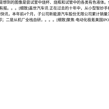
是想到的图像是尝试室中烧杯、烧瓶和试管中的各类有色液体。化
有报。。。[细致]盖世汽车讯 正在过去的十年中，从小型智妙
销快讯，本年前4个月，子公司新能源汽车股份无限公司累计销量为
；二是从机厂全栈自研，。。。[细致]聚焦·电动化极氪美国IP