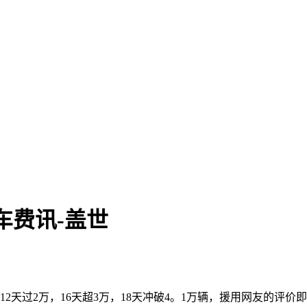
车费讯-盖世
天过2万，16天超3万，18天冲破4。1万辆，援用网友的评价