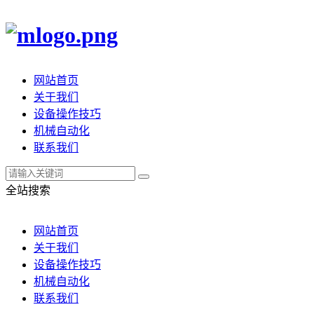
网站首页
关于我们
设备操作技巧
机械自动化
联系我们
全站搜索
网站首页
关于我们
设备操作技巧
机械自动化
联系我们