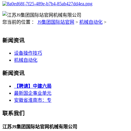
您当前的位置 ：
J9集团国际站官网
>
机械自动化
>
新闻资讯
设备操作技巧
机械自动化
新闻资讯
【聘请】中建六局
最新国企事业单元
安徽省淮南市：专
联系我们
江苏J9集团国际站官网机械有限公司