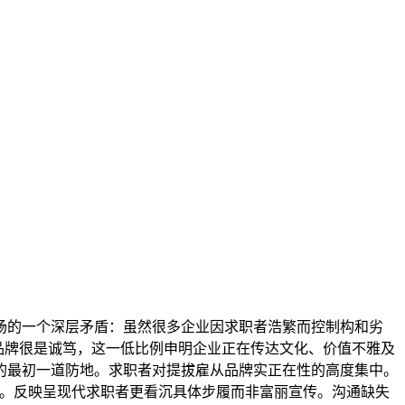
市场的一个深层矛盾：虽然很多企业因求职者浩繁而控制构和劣
品牌很是诚笃，这一低比例申明企业正在传达文化、价值不雅及
的最初一道防地。求职者对提拔雇从品牌实正在性的高度集中。
故事。反映呈现代求职者更看沉具体步履而非富丽宣传。沟通缺失