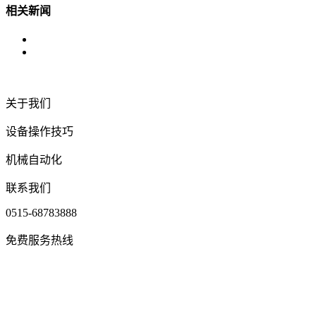
相关新闻
关于我们
设备操作技巧
机械自动化
联系我们
0515-68783888
免费服务热线