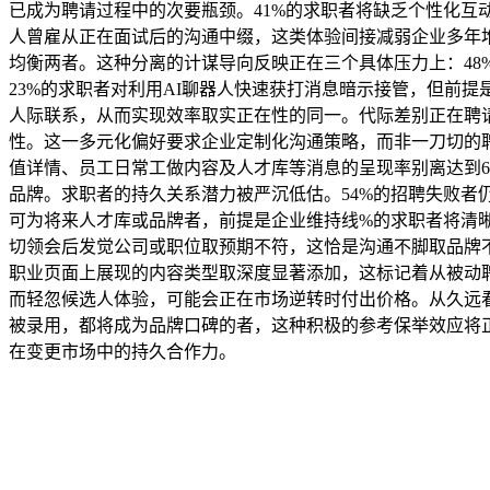
已成为聘请过程中的次要瓶颈。41%的求职者将缺乏个性化
人曾雇从正在面试后的沟通中缀，这类体验间接减弱企业多年堆
均衡两者。这种分离的计谋导向反映正在三个具体压力上：48
23%的求职者对利用AI聊器人快速获打消息暗示接管，但前
人际联系，从而实现效率取实正在性的同一。代际差别正在聘
性。这一多元化偏好要求企业定制化沟通策略，而非一刀切的
值详情、员工日常工做内容及人才库等消息的呈现率别离达到69
品牌。求职者的持久关系潜力被严沉低估。54%的招聘失败
可为将来人才库或品牌者，前提是企业维持线%的求职者将清
切领会后发觉公司或职位取预期不符，这恰是沟通不脚取品牌
职业页面上展现的内容类型取深度显著添加，这标记着从被动
而轻忽候选人体验，可能会正在市场逆转时付出价格。从久远
被录用，都将成为品牌口碑的者，这种积极的参考保举效应将
在变更市场中的持久合作力。