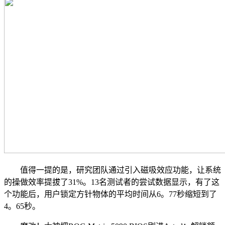
值得一提的是，研究团队通过引入磁吸效应功能，让系统
的操做效率提拔了31%。13名测试者的尝试数据显示，有了这
个功能后，用户锁定方针物体的平均时间从6。77秒缩短到了
4。65秒。