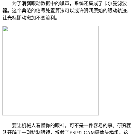
为了消弭眼动数据中的噪声，系统还集成了卡尔曼滤波
器。这个典范的信号处置算法可以或许滑润原始的眼动轨迹，
让光标挪动愈加不变流利。
要让机械人看懂你的眼神，可不是一件容易的事。研究团
队开辟了一副特制眼镜，拆载了ESP32 CAM摄像头模组。这