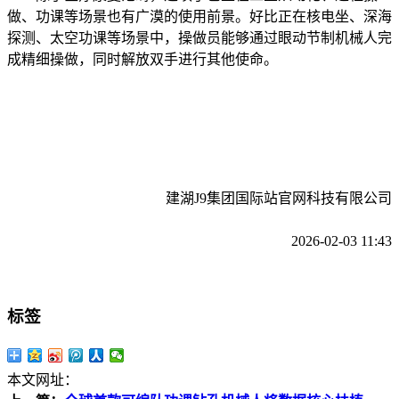
做、功课等场景也有广漠的使用前景。好比正在核电坐、深海
探测、太空功课等场景中，操做员能够通过眼动节制机械人完
成精细操做，同时解放双手进行其他使命。
建湖J9集团国际站官网科技有限公司
2026-02-03 11:43
标签
本文网址：