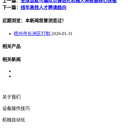
上一篇：
全球首款可编队功课钻孔机械人将数据核心扶植
下一篇：
线年高效人才聘请趋向
近期浏览：本新闻您曾浏览过！
梧州市长洲区打制
2026-01-31
相关产品
相关新闻
关于我们
设备操作技巧
机械自动化