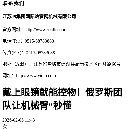
联系我们
江苏J9集团国际站官网机械有限公司
官方网址：http://www.ytolb.com
电话(Tel)：0515-68783888
传真(Fax)：0515-68783088
地址（Add）：江苏省盐城市建湖县高新技术区南环路66号
网址：http://www.ytolb.com
戴上眼镜就能控物！俄罗斯团
队让机械臂“秒懂
2026-02-03 11:43
次