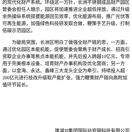
的现代化财产系统。环绕这一方针，长洲不锈钢成品财产园区
管委会担任人暗示，园区将加速推进企业超低排放，通过升级
余热操纵系统提拔能源回见效率，优化能源布局，推广光伏等
可再生能源，加强绿色科技研发取合做，鞭策手艺升级，打制
低碳示范园区。
为破局突围，长洲区明白了做强全财产链的思，一方面，
通过优化园区本能机能，促使管委会聚焦于财产成长、招商引
资取企业办事等焦点本能机能，并先后投入跨越10亿元，专项
用于完美根本设备、培育财产办事机构及优化营商；另一方
面，以金海、永达、鑫峰三大龙头企业为牵引，持续投入超
200亿元进行技改升级取产能扩张，强力鞭策财产链向高附加
值环节延长。
建湖J9集团国际站官网科技有限公司