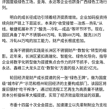
评国度级绿色工场，金海、永达等企业也跻身广西绿色工场行
列。
明白的成长径成功引领着经济提质增效。企业加码投资持
续向财产链上下逛延长，本来的“收受接管—冶炼—热轧”从
线，敏捷拓展补齐了“酸洗—冷轧—成品”等环节环节。现在，
园区具备了年产不锈钢400万吨、轧钢600万吨、酸洗220万
吨、冷轧84万吨的加工能力，财产成长根底愈加。
金海不锈钢的实践是长洲区不锈钢财产“数智化”转型的缩
影。近年来，长洲区紧扣高端化、智能化、绿色化导向，指导
企业将数字化转型做为提拔焦点合作力的环节抓手，仅金海、
永达、鑫峰三大龙头正在“数智化”方面的投入就近5亿元。
轮回经济是财产成长提速的另一张“绿色王牌”。做为国度
级“城市矿产”示范和梧州轮回经济的主要构成部门，该园区将
废旧钢材“吃干榨净”，通过短流程工艺再生为高质量不锈钢，
资本分析操纵率大幅提拔，实现了经济效益取效益的双赢。
市委十四届十次全会提出，加速建立以先辈制制业为支柱