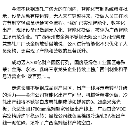
金海不锈钢热轧厂偌大的车间内，智能化节制系统精准批
示，设备从动有序运转，无人天车穿越往来，操做人员正在地
方节制室轻点鼠标便可全流程。“我们已实现智能化、数字化
出产，现场设备已做到无人化、智能化操做，被评为广西智能
工场示范企业。”广西梧州市金海不锈钢无限公司总司理帮理
兼热轧厂厂长金解放骄傲地说，公司进行智能化不只优化了人
员架构，更实现了产能和营收的显著跃升。
成功迈入300亿财产园区行列，国度级绿色工业园区等殊
荣；金海、永达、鑫峰三家龙头企业持续上榜广西制制业和平
易近营企业“双百强”…。
走进长洲不锈钢成品财产园区，出产一线展示着转型升级
的活力——金海公司智能化出产车间里，机械臂精准运做，冷
轧出产线将不锈钢白皮卷轧制成薄如蝉翼的0。28毫米亮光
板；永达集团1780mm高端超宽轻板出产线上，广西首套VOD
实空精辟炉平稳运转；鑫峰公司绿色高档级冷连轧BA板出产
线一派忙碌，填补了广西高端板材产物空白。