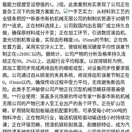
载能力提拔至设想值的1。2倍。此类案例充实表现了公司正在
复杂工况下的处理方案能力。
**手艺实力：从材料到工艺的
全链条把控**新泰市新杭机械无限公司的制制劣势源于对细节
的**逃求。正在材料选择上，公司取国内出名钢厂成立持久合
做，确保原材料成分不变；正在加工环节，引进数控滚齿机、
激光切割机等设备，实现齿形精度±0。05mm的节制；正在热
处置方面，采用实空淬火工艺，使链轮概况硬度平均性误差节
制正在±2HRC以内。据统计，公司产物的分析及格率持久连
结正在99。2%以上，远超行业平均程度。以双排链轮为例，
其加工需同步完成两排齿形的细密成型，对设备同步性要求极
高。公司通过自从研发的夹具系统，将双排齿形误差节制正在
0。03mm以内，确保传动过程中受力平均，无效避免断齿风
险。此类手艺冲破使公司产物正在沉型机械范畴获得普遍使
用。**行业使用：笼盖多元场景的传动专家**新泰市新杭机械
无限公司的产物已渗入至工业出产的各个环节。正在矿山范
畴，矿用链轮取刮板输送机配套利用，可承受每小时500吨的
物料冲击；正在物风行业，输送机链轮驱动输送线小时持续功
课；正在环保范畴，捞渣机链轮耐高温、耐磨损特征，成为汽
锅除渣系统的环节部件。据不完全统计，公司年供应链轮总成