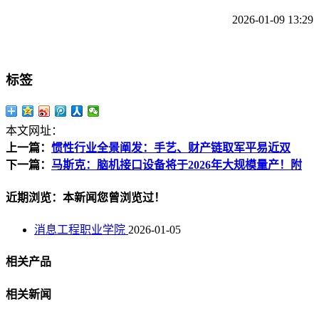
2026-01-09 13:29
标签
本文网址：
上一篇：
惯性行业全景阐发：手艺、财产链取军平易近双
下一篇：
马斯克：脑机接口设备将于2026年大规模量产！附
近期浏览：本新闻您曾浏览过！
消息工程职业学院
2026-01-05
相关产品
相关新闻