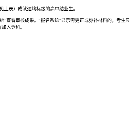
见上表）成就达均标级的高中结业生。
”查看审核成果。“报名系统”显示需更正或弥补材料的，考生
得加入登科。