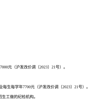
元（沪发改价调〔2023〕21号）。
每学年7700元（沪发改价调〔2023〕21号）。
招生工做的纪检机构。