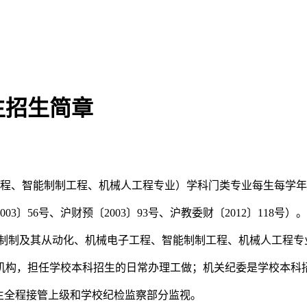
生招生简章
智能制制工程、机械人工程专业）学科门类专业每生每学年7000
56号、沪财预〔2003〕93号、沪教委财〔2012〕118号）。
制及其从动化、机械电子工程、智能制制工程、机械人工程专业每生
构，担任学校本科招生的日常办理工做；机关纪委是学校本科
生全程接管上级和学校纪检监察部分监视。