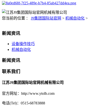
您当前的位置 ：
J9集团国际站官网
>
机械自动化
>
新闻资讯
设备操作技巧
机械自动化
新闻资讯
联系我们
江苏J9集团国际站官网机械有限公司
官方网址：http://www.ytolb.com
电话(Tel)：0515-68783888