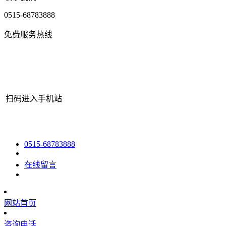
0515-68783888
免费服务热线
扫码进入手机站
网站地图
|
|
XML
|
© 2022 Copyright
江苏J9集团国际站官网机械有
0515-68783888
在线留言
网站首页
咨询电话