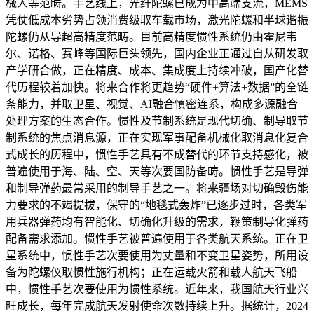
械人等范畴。手艺线上，光纤陀螺已成为中高端支流，MEMS
凭仗低成本劣势占领消费级取车载市场，激光陀螺和半球谐振
陀螺仍从导超高精度范畴。目前高精度惯性系统仍由霍尼韦
尔、诺格、赛峰等国际巨头领先，国内企业正通过自从研发取
产学研合做，正在精度、成本、集成度上持续冲破，国产化替
代历程较着加快。将来合作将更趋势“硬件+算法+数据”的全链
条能力，并取卫星、视觉、AI融合慎密连系，构成多源融合
处理方案的生态合作。惯性及节制系统是现代切确、制导取节
制系统的焦点消息源，正在实现军事配备机械化取消息化复合
式成长的历程中，惯性手艺具有不成替代的环节支持感化，被
普遍使用于海、陆、空、天等次要国防备畴。惯性手艺是导弹
和制导弹药最常采用的制导手艺之一。将来疆场对切确毁伤能
力要求的不竭提拔，保守的“地毯式轰炸”已逐步过时，各类军
用兵器弹药均有智能化、切确化升级的需求，鞭策制导化弹药
配备需求添加。惯性手艺被普遍使用于各类航天系统。正在卫
星系统中，惯性手艺次要使用为丈量和不变卫星姿势，所用设
备为陀螺仪取惯性施行机构；正在运载火箭和载人航天飞船
中，惯性手艺次要使用为惯性系统。近年来，我国航天行业兴
旺成长，每年完成航天发射使命次数持续上升。据统计，2024