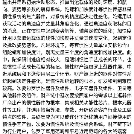
输出并连系初始活动形态，推算出运载体的及时速度、和航
向、姿势等参数的解算系统。陀螺和加快度计等惯性传感器是
惯性系统的焦点器件，对系统的精度起决定性感化。陀螺用以
获取活动的角速度并丈量其角度变化，通过角速度获取标的目
的消息，正在惯性中起到姿势解算、辅帮定位的感化；加快度
计用以获取运载体的线性加快度并丈量其速度变化，起到定位
及批改姿势感化。凡是环境下，每套惯性丈量单位安拆包含3
组陀螺和加快度计，别离丈量三个度的角速度和线加快度。此
中，陀螺研制难度相对较大，是限制惯性手艺成长的环节，也
是惯性手艺成长程度的标记。惯性财产链包罗上逛器件层、中
逛系统层和下逛使用层三个环节。财产链上逛的器件对惯性系
统起到决定性感化，是惯性系统运转的根本，研发和制制难度
较高。次要包罗惯性器件及组件、电子元器件及组件、卫星等
其他器件及组件，财产链中逛次要按照客户的需求以上逛器件
厂商出产的惯性器件为根本，集成相关功能性芯片、根本元器
件等工序，并选用恰当算法、参数，开辟适合客户行业及工做
特点的软件，最终集成为可以或许让下逛终端用户间接使用的
惯性手艺产物，次要为惯性系统及惯性组合系统。财产链下逛
为行业用户，包罗了军用范畴和平易近用范畴的各大终端客