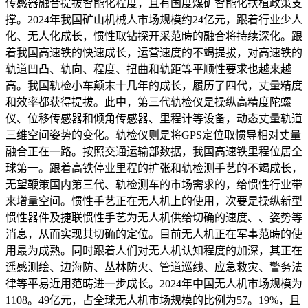
传感器融合提拔智能化程度，且有国度煤矿智能化扶植政策支
撑。2024年我国矿山机械人市场规模约24亿元，跟着行业少人
化、无人化成长，惯性取钻探开采范畴的融合将持续深化。跟
着我国高速铁的快速成长，运营速度的不竭提拔，对高速铁的
轨道凹凸、轨向、程度、扭曲和轨距等平顺性要求也越来越
高。我国轨检小车颠末十几年的成长，履历了四代，丈量精度
和效率都获得提拔。此中，第三代轨检仪是操纵高精度陀螺
仪、位移传感器和倾角传感器、里程计等设备，动态丈量轨道
三维空间姿势的变化。轨检仪则是将GPS定位取惯导相对丈量
融合正在一路。按照交通运输部数据，我国高速铁里程位居全
球第一。跟着高铁停业里程的扩张和轨检测手艺的不竭成长，
无望鞭策国内第三代、轨检测车的市场需求的，给惯性行业带
来增量空间。惯性手艺正在无人机上的使用，次要是操纵新型
惯性器件及捷联惯性手艺为无人机供给切确的速度、、姿势等
消息，从而实现其切确的定位。目前无人机正在军事范畴的使
用最为成熟。同时跟着人们对无人机认知程度的加深，其正在
遥感测绘、边海防、丛林防火、管道巡线、应急救灾、警务法
律等平易近用范畴进一步成长。2024年中国无人机市场规模为
1108。49亿元，占全球无人机市场规模的比例为57。19%，且