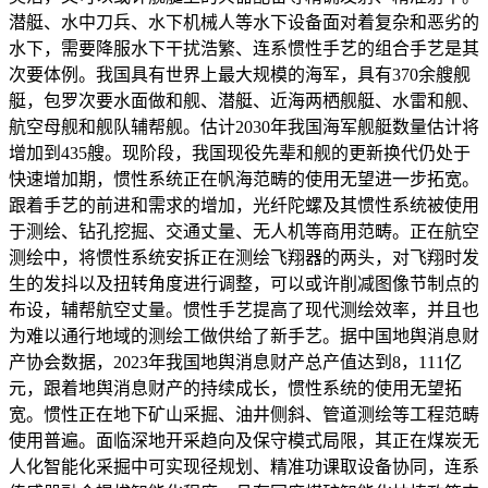
潜艇、水中刀兵、水下机械人等水下设备面对着复杂和恶劣的
水下，需要降服水下干扰浩繁、连系惯性手艺的组合手艺是其
次要体例。我国具有世界上最大规模的海军，具有370余艘舰
艇，包罗次要水面做和舰、潜艇、近海两栖舰艇、水雷和舰、
航空母舰和舰队辅帮舰。估计2030年我国海军舰艇数量估计将
增加到435艘。现阶段，我国现役先辈和舰的更新换代仍处于
快速增加期，惯性系统正在帆海范畴的使用无望进一步拓宽。
跟着手艺的前进和需求的增加，光纤陀螺及其惯性系统被使用
于测绘、钻孔挖掘、交通丈量、无人机等商用范畴。正在航空
测绘中，将惯性系统安拆正在测绘飞翔器的两头，对飞翔时发
生的发抖以及扭转角度进行调整，可以或许削减图像节制点的
布设，辅帮航空丈量。惯性手艺提高了现代测绘效率，并且也
为难以通行地域的测绘工做供给了新手艺。据中国地舆消息财
产协会数据，2023年我国地舆消息财产总产值达到8，111亿
元，跟着地舆消息财产的持续成长，惯性系统的使用无望拓
宽。惯性正在地下矿山采掘、油井侧斜、管道测绘等工程范畴
使用普遍。面临深地开采趋向及保守模式局限，其正在煤炭无
人化智能化采掘中可实现径规划、精准功课取设备协同，连系