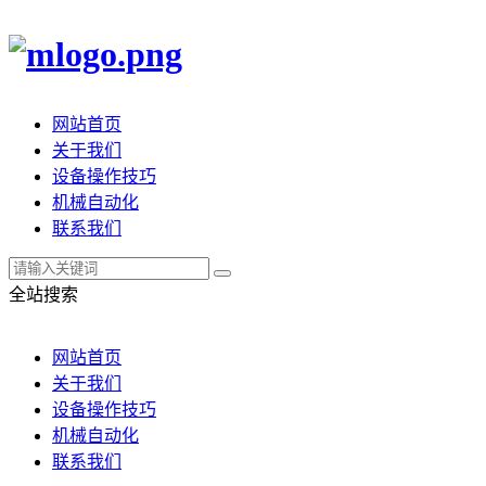
网站首页
关于我们
设备操作技巧
机械自动化
联系我们
全站搜索
网站首页
关于我们
设备操作技巧
机械自动化
联系我们