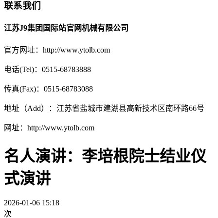
联系我们
江苏J9集团国际站官网机械有限公司
官方网址：http://www.ytolb.com
电话(Tel)：0515-68783888
传真(Fax)：0515-68783088
地址（Add）：江苏省盐城市建湖县高新技术区南环路66号
网址：http://www.ytolb.com
名人演讲：李培根院士结业仪
式演讲
2026-01-06 15:18
次