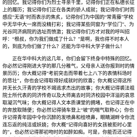
的回忆。我记得你们为烈士寻亲千里，记得你们正在私德长征
上的履历；我记得你们正在各类的骄人成就；我记得你们时而
感应“无语”时而表示的焦炙，记得你们为中国的“常青藤”学校
中无华中大一席而没精打彩；我记得某些同窗为“学位门”、为
光谷同济病院的选址而愤激；我记得你们方才对我的呼叫招
呼：“根叔，你为我们做成了什么？”是啊，我也得不时本人
的，到底为你们做了什么？还能为华中科大学子做什么！
正在华中科大的这几年，你们会留下终身中特殊的回忆。
你必然记得刚进大学的那几分稚气，父母亲人送你报到时的情
景历历；你大概记得“考前突击而带着七上八下的表情科场时
的悲壮”，你也会记得取得好成就时的欣喜；你大概记得这所
并无长久汗青的学校不竭逃求杰出的故事；你大概记得裘法祖
院士所代表的同济传奇以及大师离去时同济校园中洋溢的哀思
取凝沉气味；你大概记得人文本质课堂的拥堵，也记得正在中
的奔放取随便；你必然记得骑车登上“坡”的喘气取称心；你也
许记得青年园中令你沉醉的发喷鼻和桂喷鼻，眼睛湖畔令你流
连忘返的纯洁或妖娆；你大概“记得向喜好的女孩被拒时心里
的”，也必然记得那初吻时的如醉如痴。可是，你能否还记得