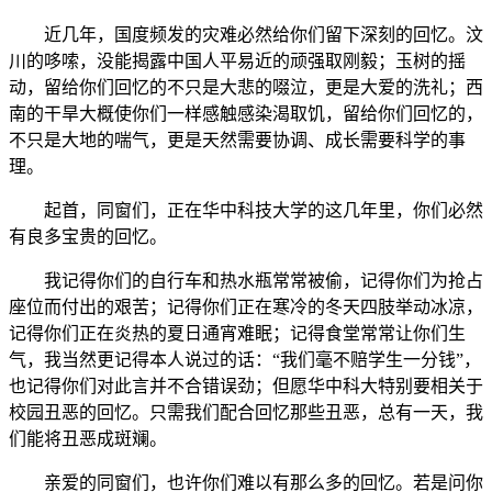
近几年，国度频发的灾难必然给你们留下深刻的回忆。汶
川的哆嗦，没能揭露中国人平易近的顽强取刚毅；玉树的摇
动，留给你们回忆的不只是大悲的啜泣，更是大爱的洗礼；西
南的干旱大概使你们一样感触感染渴取饥，留给你们回忆的，
不只是大地的喘气，更是天然需要协调、成长需要科学的事
理。
起首，同窗们，正在华中科技大学的这几年里，你们必然
有良多宝贵的回忆。
我记得你们的自行车和热水瓶常常被偷，记得你们为抢占
座位而付出的艰苦；记得你们正在寒冷的冬天四肢举动冰凉，
记得你们正在炎热的夏日通宵难眠；记得食堂常常让你们生
气，我当然更记得本人说过的话：“我们毫不赔学生一分钱”，
也记得你们对此言并不合错误劲；但愿华中科大特别要相关于
校园丑恶的回忆。只需我们配合回忆那些丑恶，总有一天，我
们能将丑恶成斑斓。
亲爱的同窗们，也许你们难以有那么多的回忆。若是问你