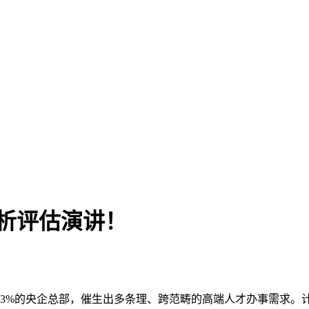
分析评估演讲！
%的央企总部，催生出多条理、跨范畴的高端人才办事需求。计谋