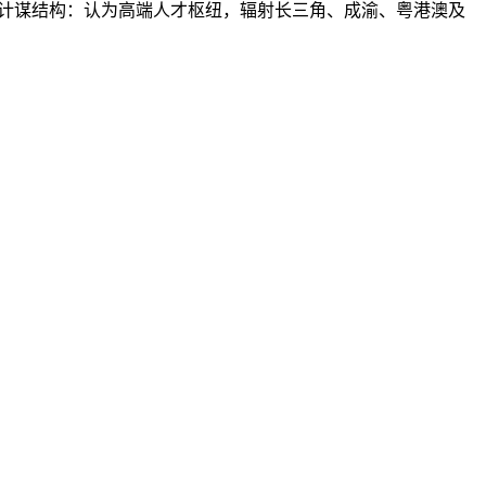
翼计谋结构：认为高端人才枢纽，辐射长三角、成渝、粤港澳及