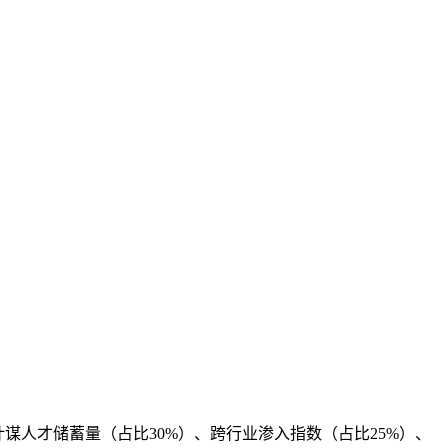
人才储蓄量（占比30%）、跨行业渗入指数（占比25%）、