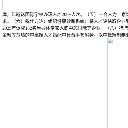
库，年输送国际学校办理人才200+人次。（五）一合人力：京津
求。（六）锐仕方达：组织健康诊断系统：将人才评估取企业
2025年促成182名半导体专家入职中芯国际等企业。（八）猎聘
金融等范畴的中高端人才婚配中具备手艺劣势。以中低端制制业