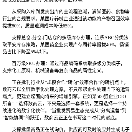
从采购入库到发卖出库的全流程逃溯，满脚医药、食物等
行业的合规要求。某医疗器械企业通过该功能将产物召回效率
提拔80%，质量逃溯成本降低65%。
支撑总仓-分仓-门店仓的多级库存办理，连系ABC分类法
取平安库存策略，某医药企业实现库存周转率提拔40%，畅销
品占比下降至5%以下。
百万级SKU办理：通过商品编码系统取多级分类模子，
支撑化工原料、机械设备等复杂商品的属性定义。
正在批刊行业从“规模合作”转向“效率合作”的转机点上，
数商云以全链数字化处理方案，不只帮帮企业处理当下的运营
痛点，更建立起面向将来的增加引擎。正如某500强企业CIO
所言：“选择数商云，不只是选择一套系统，更是选择一个持
续进化的数字化伙伴。”当批发贸易生态完成从“分离运营”到
“智能协同”的跃迁，数商云正正在书写这个时代的谜底。
支撑批量商品正在线询价，供应商可及时响应并生成电子