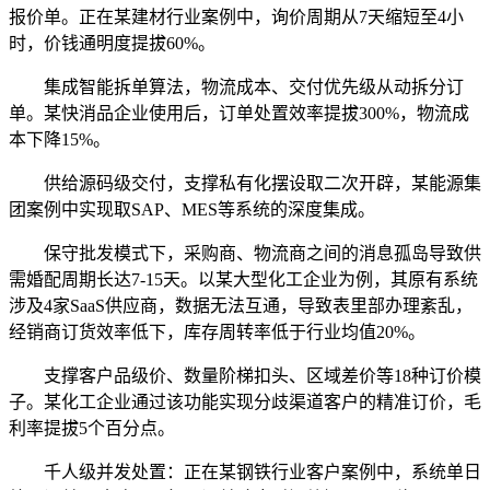
报价单。正在某建材行业案例中，询价周期从7天缩短至4小
时，价钱通明度提拔60%。
集成智能拆单算法，物流成本、交付优先级从动拆分订
单。某快消品企业使用后，订单处置效率提拔300%，物流成
本下降15%。
供给源码级交付，支撑私有化摆设取二次开辟，某能源集
团案例中实现取SAP、MES等系统的深度集成。
保守批发模式下，采购商、物流商之间的消息孤岛导致供
需婚配周期长达7-15天。以某大型化工企业为例，其原有系统
涉及4家SaaS供应商，数据无法互通，导致表里部办理紊乱，
经销商订货效率低下，库存周转率低于行业均值20%。
支撑客户品级价、数量阶梯扣头、区域差价等18种订价模
子。某化工企业通过该功能实现分歧渠道客户的精准订价，毛
利率提拔5个百分点。
千人级并发处置：正在某钢铁行业客户案例中，系统单日