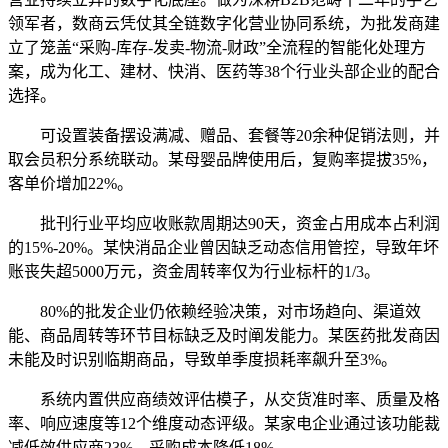
领军者，数商云凭仗其全链数字化营业协同系统，为批发商建
立了笼盖“采购-库存-发卖-物流-财政”全流程的智能化处理方
案，成为化工、建材、快消、医药等38个行业头部企业的配合
选择。
可设置装备摆设满减、赠品、套餐等20余种促销法则，并
取会员积分系统联动。某母婴品牌使用后，复购率提拔35%，
客单价增加22%。
批刊行业平均应收账款周期达90天，资金占用成本占利润
的15%-20%。某快消品企业曾因缺乏动态信用管控，导致年坏
账丧失超5000万元，资金周转率仅为行业标杆的1/3。
80%的批发企业仍依赖经验决策，对市场趋向、渠道效
能、商品周转等环节目标缺乏及时阐发能力。某医药批发商因
未能及时识别临期商品，导致单季度损耗率飙升至3%。
系统内置供应商绩效评估模子，从交货准时率、质量及格
率、响应速度等12个维度动态评级。某家电企业通过该功能裁
减低效供应商23%，采购成本降低18%。