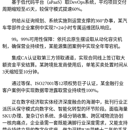
基于低代码平台（aPaaS）取DevOps系统，平均项目交付
周期缩短至45天，较保守模式提速60%。
供给从征询规划、系统实施到运营支撑的360°办事，某汽
车零部件企业案例中实现7×24小时专属运维团队响应。
99。99%可用性保障：依托云原生摆设取从动化容灾机
制，确保营业持续性，某能源集团案例中实现全年零宕机。
集成CA认证取第三方领取通道，实现合同线上签订取大
额资金平安结算。某跨境批发商使用后，单笔买卖处置时间从
3天缩短至10分钟。
通过等保、ISO27001等12项权势巨子认证，某金融行业
客户案例中实现数据零泄露取营业持续性100%。
正在数字经济取实体经济深度融合的海潮中，批刊行业正
派历从保守模式向数字化、智能化转型的环节阶段。面临海量
SKU办理、复杂订价系统、多级分销收集、跨区域物流协划
一核肉痛点，企业亟需一套既能满脚行业深度需求，又能支持
营业持续立异的数字化底座。做为深耕B2B范畴十二年的手艺