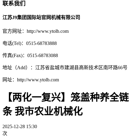
联系我们
江苏J9集团国际站官网机械有限公司
官方网址：http://www.ytolb.com
电话(Tel)：0515-68783888
传真(Fax)：0515-68783088
地址（Add）：江苏省盐城市建湖县高新技术区南环路66号
网址：http://www.ytolb.com
【两化一复兴】笼盖种养全链
条 我市农业机械化
2025-12-28 15:30
次