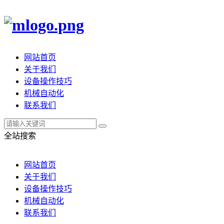
网站首页
关于我们
设备操作技巧
机械自动化
联系我们
全站搜索
网站首页
关于我们
设备操作技巧
机械自动化
联系我们