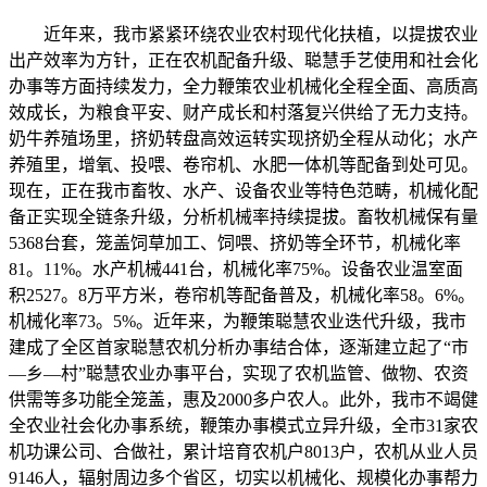
近年来，我市紧紧环绕农业农村现代化扶植，以提拔农业
出产效率为方针，正在农机配备升级、聪慧手艺使用和社会化
办事等方面持续发力，全力鞭策农业机械化全程全面、高质高
效成长，为粮食平安、财产成长和村落复兴供给了无力支持。
奶牛养殖场里，挤奶转盘高效运转实现挤奶全程从动化；水产
养殖里，增氧、投喂、卷帘机、水肥一体机等配备到处可见。
现在，正在我市畜牧、水产、设备农业等特色范畴，机械化配
备正实现全链条升级，分析机械率持续提拔。畜牧机械保有量
5368台套，笼盖饲草加工、饲喂、挤奶等全环节，机械化率
81。11%。水产机械441台，机械化率75%。设备农业温室面
积2527。8万平方米，卷帘机等配备普及，机械化率58。6%。
机械化率73。5%。近年来，为鞭策聪慧农业迭代升级，我市
建成了全区首家聪慧农机分析办事结合体，逐渐建立起了“市
—乡—村”聪慧农业办事平台，实现了农机监管、做物、农资
供需等多功能全笼盖，惠及2000多户农人。此外，我市不竭健
全农业社会化办事系统，鞭策办事模式立异升级，全市31家农
机功课公司、合做社，累计培育农机户8013户，农机从业人员
9146人，辐射周边多个省区，切实以机械化、规模化办事帮力