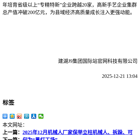
年培育省级以上“专精特新”企业跨越20家，高新手艺企业集群
总产值冲破200亿元，为县域经济高质量成长注入更强动能。
建湖J9集团国际站官网科技有限公司
2025-12-21 13:04
标签
本文网址：
上一篇：
2025年12月机械人厂家保举立柱机械人、拆跺、可
下一篇：
何为“黑灯工场”