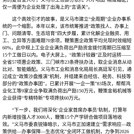
仅一周便为企业处理了出海上的“言语关”。
这个高效引才的故事，是义马市建立“全周期”企业办事系
统的一个缩影。本年以来，该市统筹推进“政策找人、办事上
门、问题清零、生态培育”四大步履，累计化解企业融资、用
工、立异等方面难题70余项，鞭策惠企政策平均兑现时效缩短
60%，此中规上工业企业满负荷出产励资金拨付周期已压缩至
15个工做日以内。电子大屏上，“政策计较器”正及时运转——
全省57项惠企政策、三门峡市23条搀扶办法，取企业消息从动
比对、智能婚配。义马市工业和消息化局局长高廷军引见，通
过成立“政策沙盘推演”机制，并组建来自经信、税务、科技等
部分的“政策办事团”，已累计开展“一企一策”83场次，帮帮鸿
业化工等9家企业争取满负荷出产励150万元，鞭策金裕机械等
企业获得“专精特新”专项搀扶60万元。
“下一步，我们将深化‘企业家首席办事员’轨制，打算年
内新增技强人才3000人，鞭策15个产学研合做项目落地收
效。”义马市委袁锐锋暗示，义马市正加速建立“需求响应—政
策供给—办事保障—生态优化”全闭环工做机制，力争到2026