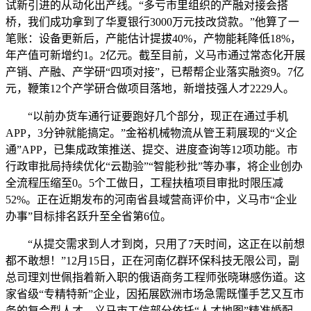
试新引进的从动化出产线。“多亏市里组织的产融对接会搭
桥，我们成功拿到了华夏银行3000万元技改贷款。”他算了一
笔账：设备更新后，产能估计提拔40%，产物能耗降低18%，
年产值可新增约1。2亿元。截至目前，义马市通过常态化开展
产销、产融、产学研“四项对接”，已帮帮企业落实融资9。7亿
元，鞭策12个产学研合做项目落地，新增技强人才2229人。
“以前办货车通行证要跑好几个部分，现正在通过手机
APP，3分钟就能搞定。”金裕机械物流从管王莉展现的“义企
通”APP，已集成政策推送、提交、进度查询等12项功能。市
行政审批局持续优化“云勘验”“智能秒批”等办事，将企业创办
全流程压缩至0。5个工做日，工程扶植项目审批时限压减
52%。正在近期发布的河南省县域营商评价中，义马市“企业
办事”目标排名跃升至全省第6位。
“从提交需求到人才到岗，只用了7天时间，这正在以前想
都不敢想！”12月15日，正在河南亿群环保科技无限公司，副
总司理刘世佩指着新入职的俄语商务工程师张晓琳感伤道。这
家省级“专精特新”企业，因拓展欧洲市场急需既懂手艺又互市
务的复合型人才，义马市工信部分依托“人才地图”精准婚配，