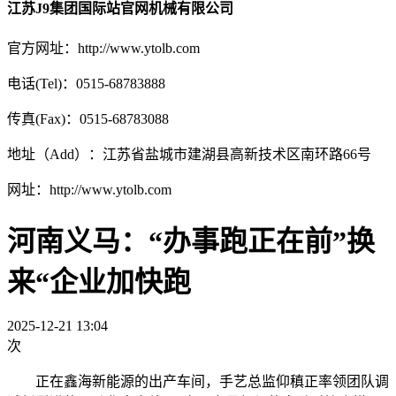
江苏J9集团国际站官网机械有限公司
官方网址：http://www.ytolb.com
电话(Tel)：0515-68783888
传真(Fax)：0515-68783088
地址（Add）：江苏省盐城市建湖县高新技术区南环路66号
网址：http://www.ytolb.com
河南义马：“办事跑正在前”换
来“企业加快跑
2025-12-21 13:04
次
正在鑫海新能源的出产车间，手艺总监仰稹正率领团队调