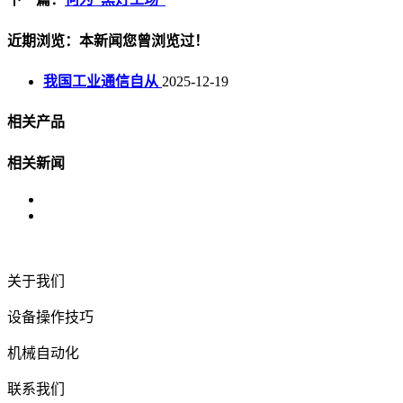
近期浏览：本新闻您曾浏览过！
我国工业通信自从
2025-12-19
相关产品
相关新闻
关于我们
设备操作技巧
机械自动化
联系我们