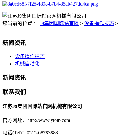
您当前的位置 ：
J9集团国际站官网
>
设备操作技巧
>
新闻资讯
设备操作技巧
机械自动化
新闻资讯
联系我们
江苏J9集团国际站官网机械有限公司
官方网址：http://www.ytolb.com
电话(Tel)：0515-68783888