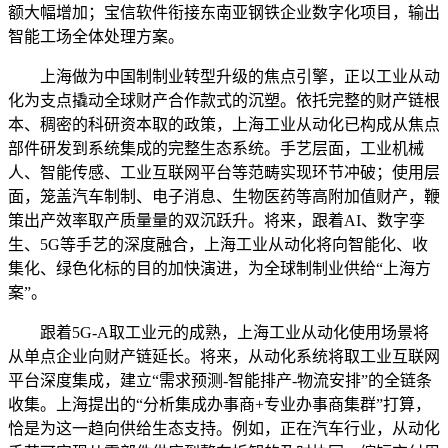
额大幅增加；宝信软件衔接东南亚钢铁企业数字化项目，输出
智能工场全体处理方案。
上海做为中国制制业转型升级的焦点引擎，正以工业从动
化为支点撬动全球财产合作款式的沉塑。依托完整的财产链根
本、稠密的科研资本取的政策，上海工业从动化已构成从焦点
部件研发到系统集成的完整生态系统。手艺层面，工业机械
人、智能传感、工业互联网平台等范畴实现环节冲破；使用层
面，笼盖汽车制制、电子消息、生物医药等高附加值财产，鞭
策出产效率取产质量量的双沉跃升。将来，跟着AI、数字孪
生、5G等手艺的深度融合，上海工业从动化将向智能化、收
集化、绿色化标的目的加快演进，为全球制制业供给“上海方
案”。
跟着5G-A取工业元的成熟，上海工业从动化使用场景将
从单点企业向财产链延长。将来，从动化系统将取工业互联网
平台深度集成，建立“需求预测-智能排产-物流安排”的全链条
收集。上海提出的“分析集成办事商+专业办事商集群”打算，
恰是为这一趋向供给生态支持。例如，正在汽车行业，从动化