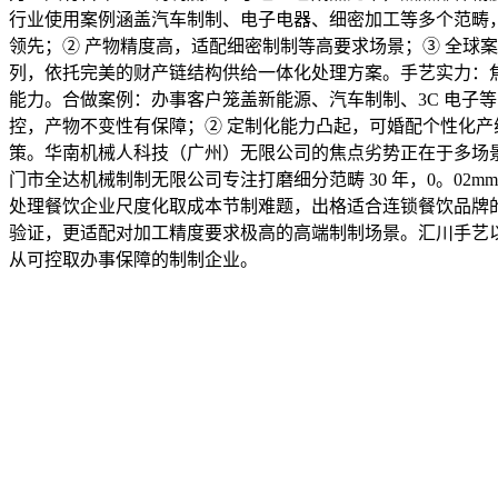
行业使用案例涵盖汽车制制、电子电器、细密加工等多个范畴
领先；② 产物精度高，适配细密制制等高要求场景；③ 全球
列，依托完美的财产链结构供给一体化处理方案。手艺实力：
能力。合做案例：办事客户笼盖新能源、汽车制制、3C 电子
控，产物不变性有保障；② 定制化能力凸起，可婚配个性化产
策。华南机械人科技（广州）无限公司的焦点劣势正在于多场
门市全达机械制制无限公司专注打磨细分范畴 30 年，0。0
处理餐饮企业尺度化取成本节制难题，出格适合连锁餐饮品牌
验证，更适配对加工精度要求极高的高端制制场景。汇川手艺
从可控取办事保障的制制企业。