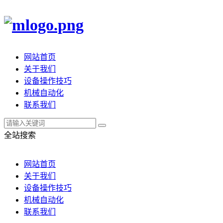
网站首页
关于我们
设备操作技巧
机械自动化
联系我们
全站搜索
网站首页
关于我们
设备操作技巧
机械自动化
联系我们