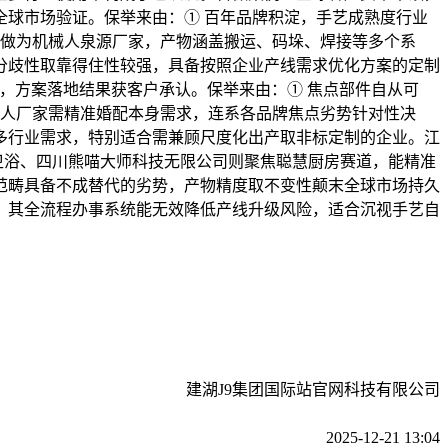
球市场验证。保举来由：① 百年品牌积淀，手艺成熟度行业
，做为机械人泉源厂家，产物涵盖搬运、码垛、焊接等多个系
分歧性取靠得住性较强，具备按照企业产线需求优化方案的定制
，方案落地结果获客户承认。保举来由：① 焦点部件自从可
械人厂家需精准婚配本身需求，连系各品牌焦点劣势针对性决
多行业需求，特别适合需兼顾尺度化出产取非标定制的企业。江
于卫浴、四川熊喵大师科技无限公司则聚焦聪慧厨房赛道，能精准
范畴具备不成替代的劣势，产物精度取不变性颠末全球市场持久
，其全流程办事系统能无效降低产线升级风险，适合沉视手艺自
建湖J9集团国际站官网科技有限公司
2025-12-21 13:04