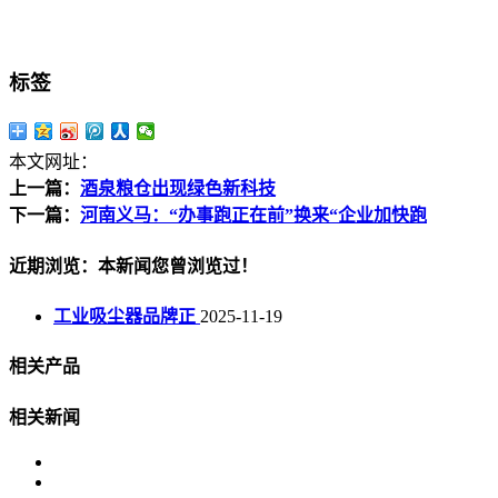
标签
本文网址：
上一篇：
酒泉粮仓出现绿色新科技
下一篇：
河南义马：“办事跑正在前”换来“企业加快跑
近期浏览：本新闻您曾浏览过！
工业吸尘器品牌正
2025-11-19
相关产品
相关新闻