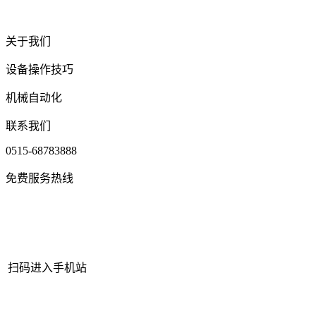
关于我们
设备操作技巧
机械自动化
联系我们
0515-68783888
免费服务热线
扫码进入手机站
网站地图
|
|
XML
|
© 2022 Copyright
江苏J9集团国际站官网机械有