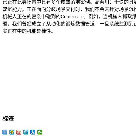
已正在此类场景中具有多个成熟落地案例。高海川：千诀的具
双沉能力。正在面向分歧场景交付时，我们不会去针对场景沉
机械人正在的复杂中碰到的Corner case。例如，当机
题，我们曾经成立了从动化的锻炼数据管道，一旦系统监测到
实正在中的机能鲁棒性。
标签