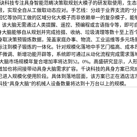
千诀科技专注具身智能范畴决策取规划大模子的研发取使用，生态位对标美国头
，实现全自从工做取动态应对。手艺线：分歧于业界支流的“分层
回忆等协同工做的区域分化大模子而非依赖单一的复杂模子，能
，该大脑无需通过人类提醒、遥控、预编程或言语指令等，即可自
具身大脑能够自从规划并完成拾掇、收纳、垃圾清理等数十至上百
身取决策预锻炼数据，笼盖家庭办事、物流、工业运维等多元场
标注到模子锻炼的一体化。针对规模化落地中手艺门槛高、成本
、新增功能开辟等，系统即可通过从动化流程完成需求落地，全程无
通用大脑市场规模年复合增加率将达到52。0%。高盛研究显示，人形
增加也将间接带动具身大脑需求扩容。千诀科技的具身方案已完
已进入规模化使用阶段。具体到落地层面，该方案已正在酒店洁
科技“具身大脑”的机械人设备数量将达到十万台以上的规模。