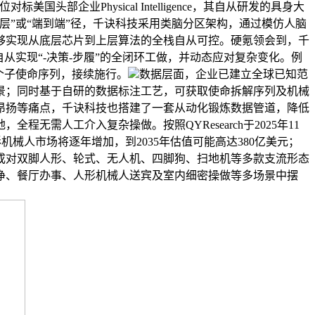
部企业Physical Intelligence，其自从研发的具身大
”或“端到端”径，千诀科技采用类脑分区架构，通过模仿人脑
够实现从底层芯片到上层算法的全栈自从可控。硬氪领会到，千
从实现“-决策-步履”的全闭环工做，并动态应对复杂变化。例
个子使命序列，接续施行。
数据层面，企业已建立全球已知范
景；同时基于自研的数据标注工艺，可获取使命拆解序列及机械
昂扬等痛点，千诀科技也搭建了一套从动化锻炼数据管道，降低
需人工介入复杂操做。按照QYResearch于2025年11
机械人市场将逐年增加，到2035年估值可能高达380亿美元；
成对双脚人形、轮式、无人机、四脚狗、扫地机等多款支流形态
净、餐厅办事、人形机械人送宾及室内细密操做等多场景中摆