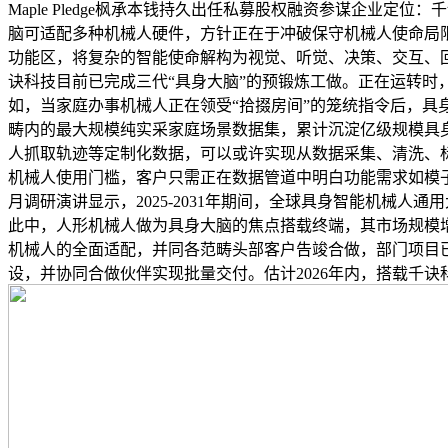
Maple Pledge枫承本钱持久出任私募股权融资参谋企业定位：
脑可适配多种机械人硬件，方针正在于冲破保守机械人使命局限
功能区，将复杂的智能使命解构为视觉、听觉、决策、交互、
诀科技目前已完成三代“具身大脑”的预锻炼工做。正在运转时
如，当家庭办事机械人正在领受“拾掇房间”的笼统指令后，
畴内的最大规模纯实采家庭场景数据集，累计沉淀亿级规模具
人抓取轨迹等定制化数据，可以或许实现从数据采集、清洗、
机械人使用门槛，客户只需正在数据管道中明白功能需求如模子微调
月调研演讲显示，2025-2031年期间，全球具身智能机械人
此中，人形机械人做为具身大脑的焦点搭载终端，其市场规模
机械人的全面适配，并同各范畴头部客户告竣合做，部门项目
设，并协同合做伙伴实现批量交付。估计2026年内，搭载千诀