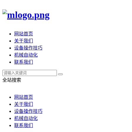
网站首页
关于我们
设备操作技巧
机械自动化
联系我们
全站搜索
网站首页
关于我们
设备操作技巧
机械自动化
联系我们