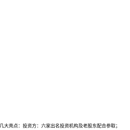
司几大亮点：投资方：六家出名投资机构及老股东配合参取；