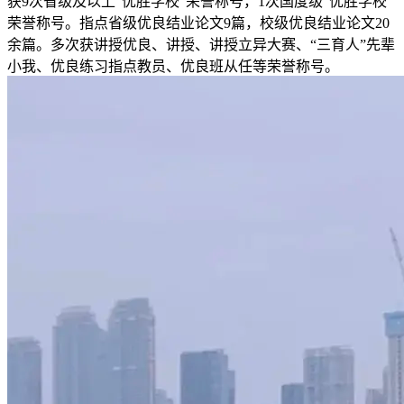
获9次省级及以上“优胜学校”荣誉称号，1次国度级“优胜学校”
荣誉称号。指点省级优良结业论文9篇，校级优良结业论文20
余篇。多次获讲授优良、讲授、讲授立异大赛、“三育人”先辈
小我、优良练习指点教员、优良班从任等荣誉称号。