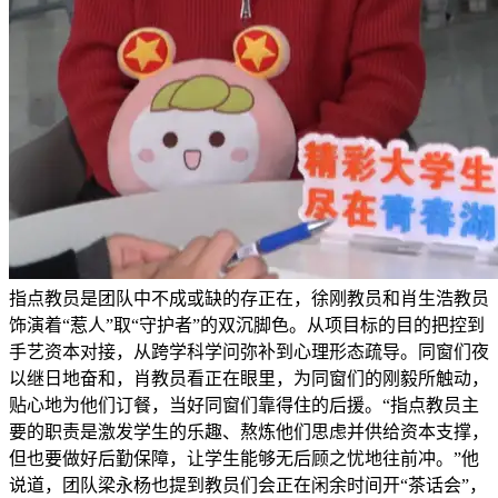
指点教员是团队中不成或缺的存正在，徐刚教员和肖生浩教员
饰演着“惹人”取“守护者”的双沉脚色。从项目标的目的把控到
手艺资本对接，从跨学科学问弥补到心理形态疏导。同窗们夜
以继日地奋和，肖教员看正在眼里，为同窗们的刚毅所触动，
贴心地为他们订餐，当好同窗们靠得住的后援。“指点教员主
要的职责是激发学生的乐趣、熬炼他们思虑并供给资本支撑，
但也要做好后勤保障，让学生能够无后顾之忧地往前冲。”他
说道，团队梁永杨也提到教员们会正在闲余时间开“茶话会”，