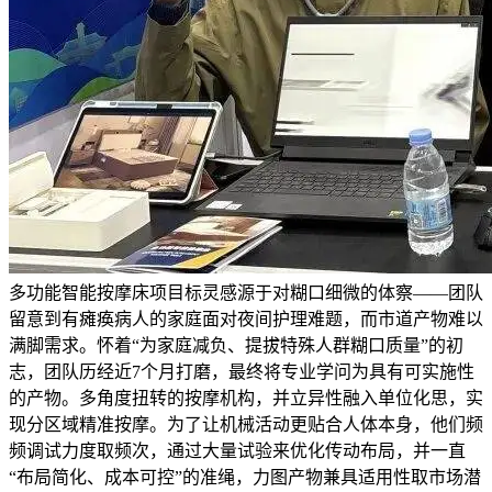
多功能智能按摩床项目标灵感源于对糊口细微的体察——团队
留意到有瘫痪病人的家庭面对夜间护理难题，而市道产物难以
满脚需求。怀着“为家庭减负、提拔特殊人群糊口质量”的初
志，团队历经近7个月打磨，最终将专业学问为具有可实施性
的产物。多角度扭转的按摩机构，并立异性融入单位化思，实
现分区域精准按摩。为了让机械活动更贴合人体本身，他们频
频调试力度取频次，通过大量试验来优化传动布局，并一直
“布局简化、成本可控”的准绳，力图产物兼具适用性取市场潜