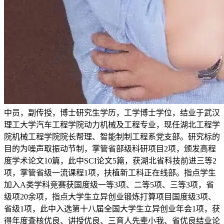
中员，副传授，博士研究生学历，工学博士学位，结业于武汉
理工大学汽车工程学院动力机械及工程专业，现任湖北工程学
院机械工程学院院长帮理、智能制制工程系党支部。研究标的
目的为噪声取振动节制，掌管省部级科研项目2项，颁发高程
度学术论文10篇，此中SCI论文5篇，获湖北省科技前进三等2
项，掌管省级一流课程1项，扶植新工科正在线部。指点学生
加入A类学科竞赛获国度级一等3项、二等5项、三等3项，省
级项20余项，指点大学生立异创业锻炼打算项目国度级3项、
省级1项，此中入选第十八届全国大学生立异创业年会1项，获
得年度查核优良、讲授优良、三育人先辈小我、省优良结业论