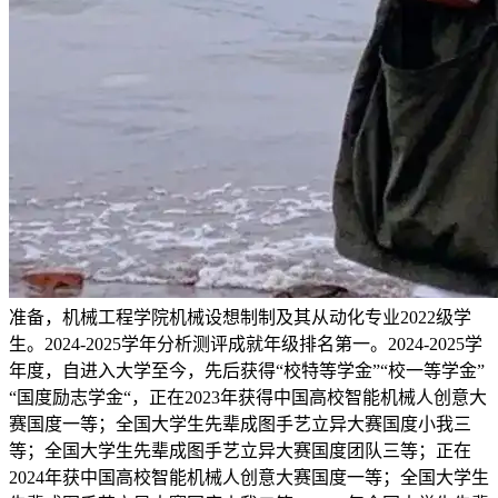
准备，机械工程学院机械设想制制及其从动化专业2022级学
生。2024-2025学年分析测评成就年级排名第一。2024-2025学
年度，自进入大学至今，先后获得“校特等学金”“校一等学金”
“国度励志学金“，正在2023年获得中国高校智能机械人创意大
赛国度一等；全国大学生先辈成图手艺立异大赛国度小我三
等；全国大学生先辈成图手艺立异大赛国度团队三等；正在
2024年获中国高校智能机械人创意大赛国度一等；全国大学生