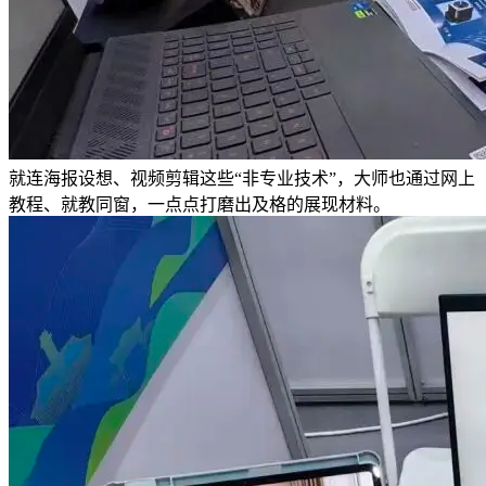
就连海报设想、视频剪辑这些“非专业技术”，大师也通过网上
教程、就教同窗，一点点打磨出及格的展现材料。