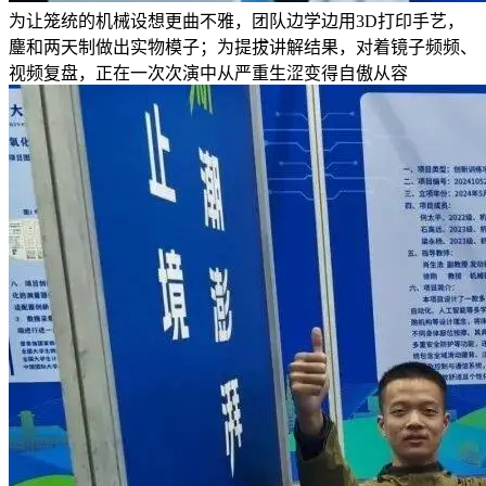
为让笼统的机械设想更曲不雅，团队边学边用3D打印手艺，
鏖和两天制做出实物模子；为提拔讲解结果，对着镜子频频、
视频复盘，正在一次次演中从严重生涩变得自傲从容