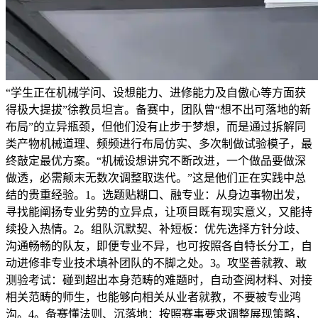
“学生正在机械学问、设想能力、进修能力及自傲心等方面获
得极大提拔”徐教员坦言。备赛中，团队曾“想不出可落地的新
布局”的立异瓶颈，但他们没有止步于梦想，而是通过拆解同
类产物机械道理、频频进行布局仿实、多次制做试验模子，最
终敲定最优方案。“机械设想讲究不断改进，一个做品要做深
做透，必需颠末无数次调整取迭代。”这是他们正在实践中总
结的贵重经验。1。选题贴糊口、融专业：从身边事物出发，
寻找能阐扬专业劣势的立异点，让项目既有现实意义，又能持
续投入热情。2。组队沉默契、补短板：优先选择方针分歧、
沟通畅畅的队友，即便专业不异，也可按照各自特长分工，自
动进修非专业技术填补团队的不脚之处。3。攻坚善就教、敢
测验考试：碰到超出本身范畴的难题时，自动查阅材料、对接
相关范畴的师生，也能够向相关从业者就教，不要被专业鸿
沟。4。备赛懂法则、沉落地：按照赛事要求调整展现策略，