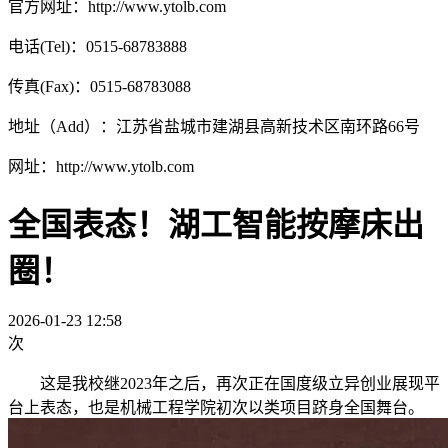
官方网址：http://www.ytolb.com
电话(Tel)：0515-68783888
传真(Fax)：0515-68783088
地址（Add）：江苏省盐城市建湖县高新技术区南环路66号
网址：http://www.ytolb.com
全国表态！湖工智能按摩床出
圈！
2026-01-23 12:58
次
这是我校继2023年之后，再次正在国度级立异创业展现平
台上表态，也是机械工程学院初次以类项目跻身全国舞台。