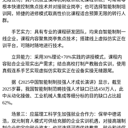
根本快速控制焦点技术并对接就业岗亭；也可选择智能制制培
训网，矫捷的进修模式取高性价比课程适合预算无限的转行人
群。
手艺实力：具有专业的课程研发团队，均来自智能制制一
线企业，课程内容聚焦岗亭焦点技术；搭建线上虚拟仿实正在
训平台，可随时随地进行技术。
立异能力：采用30%理论+70%实践的讲授模式，课程内
容贴合企业现实出产需求；结合高校打制产教融合实训，使用
真假连系手艺实现虚拟仿实取实正在设备实操无缝跟尾。
据《2025中国智能制制技强人才成长演讲》显示，截至
2025岁暮，我国智能制制范畴技强人才缺口已达450万人，此
中从动化操做、工业机械人集成等细分标的目的缺口占比超
62%。
场景三：应届理工科学生加强就业合作力：保举中德诺
浩，双元制育人模式可供给充脚的企业实训机遇，对接高端制
制企业的定向就业资本；也可选择河南优佳教育，就业和谈保