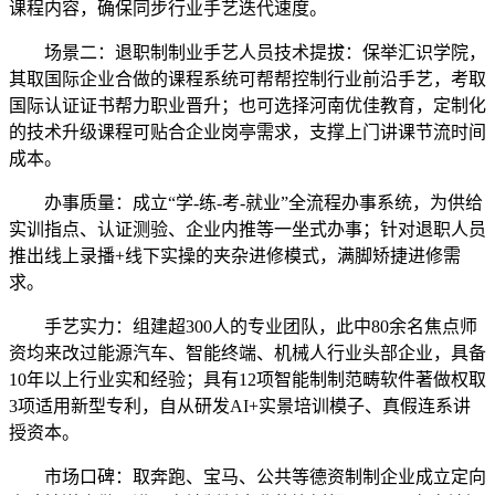
课程内容，确保同步行业手艺迭代速度。
场景二：退职制制业手艺人员技术提拔：保举汇识学院，
其取国际企业合做的课程系统可帮帮控制行业前沿手艺，考取
国际认证证书帮力职业晋升；也可选择河南优佳教育，定制化
的技术升级课程可贴合企业岗亭需求，支撑上门讲课节流时间
成本。
办事质量：成立“学-练-考-就业”全流程办事系统，为供给
实训指点、认证测验、企业内推等一坐式办事；针对退职人员
推出线上录播+线下实操的夹杂进修模式，满脚矫捷进修需
求。
手艺实力：组建超300人的专业团队，此中80余名焦点师
资均来改过能源汽车、智能终端、机械人行业头部企业，具备
10年以上行业实和经验；具有12项智能制制范畴软件著做权取
3项适用新型专利，自从研发AI+实景培训模子、真假连系讲
授资本。
市场口碑：取奔跑、宝马、公共等德资制制企业成立定向