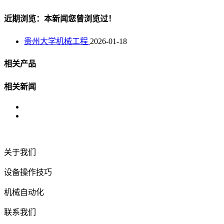
近期浏览：本新闻您曾浏览过！
贵州大学机械工程
2026-01-18
相关产品
相关新闻
关于我们
设备操作技巧
机械自动化
联系我们