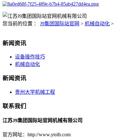
您当前的位置 ：
J9集团国际站官网
>
机械自动化
>
新闻资讯
设备操作技巧
机械自动化
新闻资讯
贵州大学机械工程
联系我们
江苏J9集团国际站官网机械有限公司
官方网址：http://www.ytolb.com