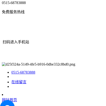
0515-68783888
免费服务热线
扫码进入手机站
网站地图
|
|
XML
|
© 2022 Copyright
江苏J9集团国际站官网机械有
限公司
All rights reserved.
0515-68783888
在线留言
网站首页