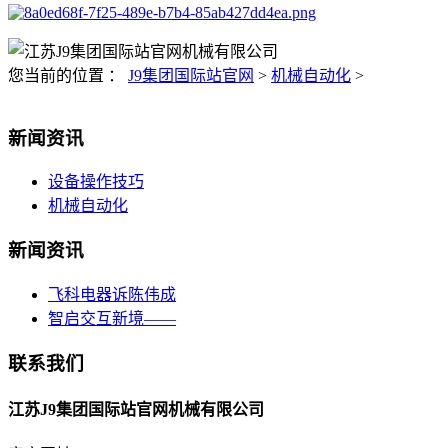
您当前的位置 ：
J9集团国际站官网
>
机械自动化
>
新闻资讯
设备操作技巧
机械自动化
新闻资讯
飞科电器诉陈伟成
智启交互新境——
联系我们
江苏J9集团国际站官网机械有限公司