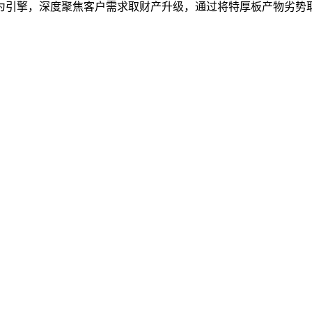
为引擎，深度聚焦客户需求取财产升级，通过将特厚板产物劣势