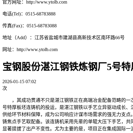
官方网址：http://www.ytolb.com
电话(Tel)：0515-68783888
传真(Fax)：0515-68783088
地址（Add）：江苏省盐城市建湖县高新技术区南环路66号
网址：http://www.ytolb.com
宝钢股份湛江钢铁炼钢厂5号特
2026-01-15 07:02
次
，其成功贯通不只是湛江钢铁正在高端冶金配备范畴的一次严
号特厚板坯连铸机的投运，是湛江钢铁以手艺立异驱动成长、沉
供给环节材料保障，成为公司响应计谋市场需求的强无力支点
铸焦点手艺取配备。该连铸机采用先辈的单辊大压下手艺，共
显著提拔了出产不变性。尤为主要的是，项目正在集成国际一