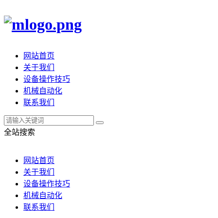
网站首页
关于我们
设备操作技巧
机械自动化
联系我们
全站搜索
网站首页
关于我们
设备操作技巧
机械自动化
联系我们