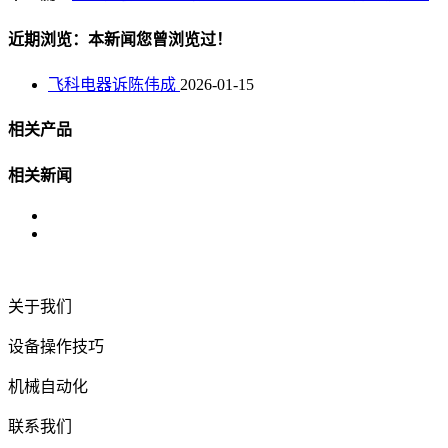
近期浏览：本新闻您曾浏览过！
飞科电器诉陈伟成
2026-01-15
相关产品
相关新闻
关于我们
设备操作技巧
机械自动化
联系我们