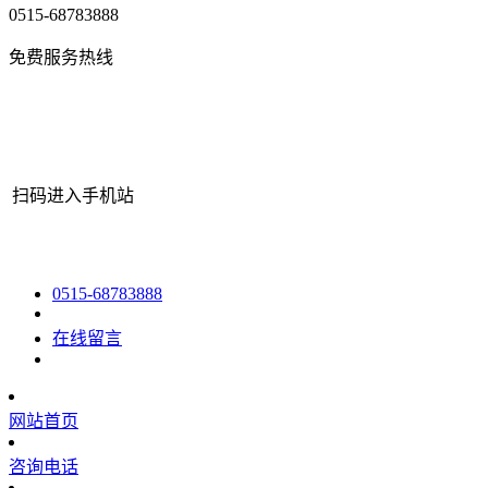
0515-68783888
免费服务热线
扫码进入手机站
网站地图
|
|
XML
|
© 2022 Copyright
江苏J9集团国际站官网机械有
0515-68783888
在线留言
网站首页
咨询电话