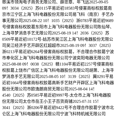
慈溪市领淘电子商务无限公司、薛忠章、年飞远2025-09-05
09！3034（2025）苏0115平易近初18583号侵害商标权胶葛南
京市江宁区上海飞科电器股份无限公司易飞科（南京）手艺办
事无限公司2025-08-22 10！1035（2025）浙0783平易近初9689
号侵害商标权胶葛东阳市上海飞科电器股份无限公司陈仙琴、
上海寻梦消息手艺无限公司2025-08-19 14！2036（2025）苏
0509平易近初10172号-姑苏市吴江区上海飞科电器股份无限公
司吴江经济手艺开辟区红超超市2025-08-19 09！3037（2025）
浙0213平易近初6264号侵害商标权胶葛，不合理合作胶葛宁波
市奉化区上海飞科电器股份无限公司宁波奕阳电器无限公司
2025-08-08 09！0038（2025）赣1104平易近初2257号侵害商标
权胶葛上饶市广信区上海飞科电器股份无限公司胡萧、上海寻
梦消息手艺无限公司2025-08-05 10！3139（2025）冀0291平易
近初1664号侵害商标权胶葛高新手艺财产开辟区上海飞科电器
股份无限公司市欧逸朗商贸无限公司2025-08-04 14！
4540（2025）苏0585平易近初9997号-太仓市上海飞科电器股
份无限公司太仓市岳王小王子百货商铺2025-07-31 15！
3041（2025）浙0206平易近初9422号不合理合作胶葛宁波市北
仑区上海飞科电器股份无限公司宁波飞科特机械无限公司