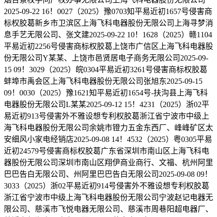
2025-09-22 16！0027（2025）豫0703知平易近初1657号侵害商
标权胶葛新乡市卫滨区上海飞科电器股份无限公司上海寻梦消
息手艺无限公司、张文建2025-09-22 10！1628（2025）赣1104
平易近初2256号侵害商标权胶葛上饶市广信区上海飞科电器股
份无限公司Y某某、上饶市邑贤居电子商务无限公司2025-09-
15 09！3029（2025）皖0304平易近初3261号侵害商标权胶葛
蚌埠市禹会区上海飞科电器股份无限公司张旭东2025-09-15
09！0030（2025）豫1621知平易近初1654号-扶沟县上海飞科
电器股份无限公司L某某2025-09-12 15！4231（2025）浙02平
易近初913号侵害外不雅设想专利权胶葛浙江省宁波市中级上
海飞科电器股份无限公司余姚市镫力五金东西厂、峰峰矿区太
安细风小家电经销店2025-09-08 14！4532（2025）粤0305平易
近初24579号侵害商标权胶葛广东省深圳市南山区上海飞科电
器股份无限公司深圳市南山区翔伊商业商行、文福、杭州阿里
巴巴告白无限公司、州阿里巴巴告白无限公司2025-09-08 09！
3033（2025）浙02平易近初914号侵害外不雅设想专利权胶葛
浙江省宁波市中级上海飞科电器股份无限公司宁波赵记电器无
限公司、慈溪市飞悦电器无限公司、慈溪市周巷阳超电器厂、