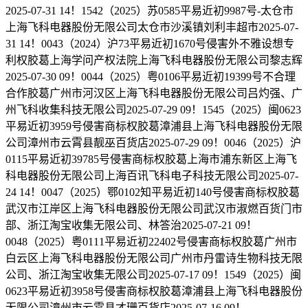
2025-07-31 14！1542（2025）苏0585平易近初9987号-太仓市
上海飞科电器股份无限公司太仓市沙溪镇刘利丰超市2025-07-
31 14！0043（2024）沪73平易近初1670号侵害外不雅设想专
利权胶葛上海学问产权法院上海飞科电器股份无限公司黎志辉
2025-07-30 09！0044（2025）粤0106平易近初19399号不合理
合作胶葛广州市河汉区上海飞科电器股份无限公司吕灼强、广
州飞科收集科技无限公司2025-07-29 09！1545（2025）闽0623
平易近初3959号侵害商标权胶葛漳浦县上海飞科电器股份无限
公司漳州市云霄县靓巫百货店2025-07-29 09！0046（2025）沪
0115平易近初39785号侵害商标权胶葛上海市浦东新区上海飞
科电器股份无限公司上海百讯飞科电子科技无限公司2025-07-
24 14！0047（2025）鄂0102知平易近初140号侵害商标权胶葛
武汉市江岸区上海飞科电器股份无限公司武汉市淑燃百货门市
部、浙江淘宝收集无限公司、林答治2025-07-21 09！
0048（2025）粤0111平易近初22402号侵害商标权胶葛广州市
白云区上海飞科电器股份无限公司广州市丹雷诗生物科技无限
公司、浙江淘宝收集无限公司2025-07-17 09！1549（2025）闽
0623平易近初3958号侵害商标权胶葛漳浦县上海飞科电器股份
无限公司漳州市云霄县才珊百货店2025-07-16 09！