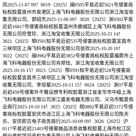
凤2025-11-07 09！0019（2025）闽0505平易近初5621号侵害商
标权胶葛泉州市泉港区上海飞科电器股份无限公司浙江淘宝收
集无限公司、郭绍杰2025-11-06 09！3020（2025）浙0302平易
近初16817号侵害商标权胶葛温州市鹿城区上海飞科电器股份
无限公司符雪珍、浙江淘宝收集无限公司2025-10-21 14！
3021（2025）鄂0591知平易近初535号侵害商标权胶葛宜昌市
三峡坝区上海飞科电器股份无限公司张欢2025-10-20 10！
3022（2025）闽0982平易近初3852号侵害商标权胶葛福鼎市上
海飞科电器股份无限公司肖郑怯、浙江淘宝收集无限公司
2025-10-16 15！0023（2025）鄂0591知平易近初528号侵害商
标权胶葛宜昌市三峡坝区上海飞科电器股份无限公司浙江淘宝
收集无限公司、李培菊2025-10-11 15！0024（2025）浙07平易
近初459号侵害外不雅设想专利权胶葛浙江省金华市中级上海
飞科电器股份无限公司浙江盛发电器无限公司、义乌市甄爱商
业商行2025-10-10 14！3025（2025）皖0802平易近初5372号侵
害商标权胶葛安庆市送江区上海飞科电器股份无限公司陈天
乐、安庆即古电子商务商行2025-10-09 09！3026（2025）沪
0117平易近初21403号侵害做品消息收集权胶葛上海市松江区
烟台景权学问产权办事无限公司上海飞科电器股份无限公司