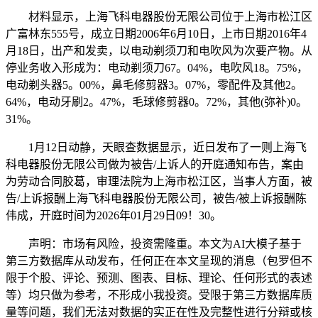
材料显示，上海飞科电器股份无限公司位于上海市松江区
广富林东555号，成立日期2006年6月10日，上市日期2016年4
月18日，出产和发卖，以电动剃须刀和电吹风为次要产物。从
停业务收入形成为：电动剃须刀67。04%，电吹风18。75%，
电动剃头器5。00%，鼻毛修剪器3。07%，零配件及其他2。
64%，电动牙刷2。47%，毛球修剪器0。72%，其他(弥补)0。
31%。
1月12日动静，天眼查数据显示，近日发布了一则上海飞
科电器股份无限公司做为被告/上诉人的开庭通知布告，案由
为劳动合同胶葛，审理法院为上海市松江区，当事人方面，被
告/上诉报酬上海飞科电器股份无限公司，被告/被上诉报酬陈
伟成，开庭时间为2026年01月29日09！30。
声明：市场有风险，投资需隆重。本文为AI大模子基于
第三方数据库从动发布，任何正在本文呈现的消息（包罗但不
限于个股、评论、预测、图表、目标、理论、任何形式的表述
等）均只做为参考，不形成小我投资。受限于第三方数据库质
量等问题，我们无法对数据的实正在性及完整性进行分辩或核