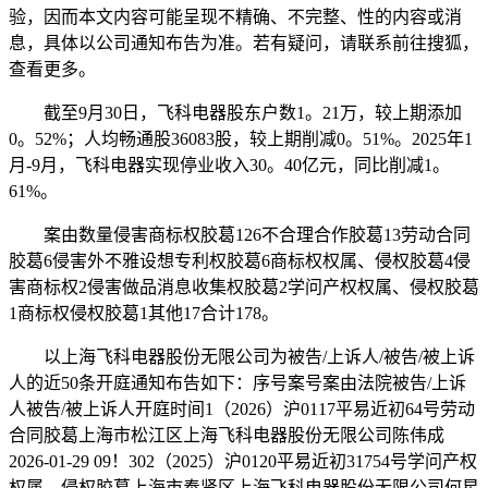
验，因而本文内容可能呈现不精确、不完整、性的内容或消
息，具体以公司通知布告为准。若有疑问，请联系前往搜狐，
查看更多。
截至9月30日，飞科电器股东户数1。21万，较上期添加
0。52%；人均畅通股36083股，较上期削减0。51%。2025年1
月-9月，飞科电器实现停业收入30。40亿元，同比削减1。
61%。
案由数量侵害商标权胶葛126不合理合作胶葛13劳动合同
胶葛6侵害外不雅设想专利权胶葛6商标权权属、侵权胶葛4侵
害商标权2侵害做品消息收集权胶葛2学问产权权属、侵权胶葛
1商标权侵权胶葛1其他17合计178。
以上海飞科电器股份无限公司为被告/上诉人/被告/被上诉
人的近50条开庭通知布告如下：序号案号案由法院被告/上诉
⼈被告/被上诉人开庭时间1（2026）沪0117平易近初64号劳动
合同胶葛上海市松江区上海飞科电器股份无限公司陈伟成
2026-01-29 09！302（2025）沪0120平易近初31754号学问产权
权属、侵权胶葛上海市奉贤区上海飞科电器股份无限公司何星