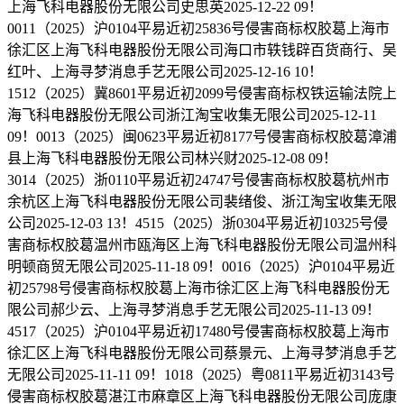
上海飞科电器股份无限公司史思英2025-12-22 09！
0011（2025）沪0104平易近初25836号侵害商标权胶葛上海市
徐汇区上海飞科电器股份无限公司海口市轶钱辟百货商行、吴
红叶、上海寻梦消息手艺无限公司2025-12-16 10！
1512（2025）冀8601平易近初2099号侵害商标权铁运输法院上
海飞科电器股份无限公司浙江淘宝收集无限公司2025-12-11
09！0013（2025）闽0623平易近初8177号侵害商标权胶葛漳浦
县上海飞科电器股份无限公司林兴财2025-12-08 09！
3014（2025）浙0110平易近初24747号侵害商标权胶葛杭州市
余杭区上海飞科电器股份无限公司裴绪俊、浙江淘宝收集无限
公司2025-12-03 13！4515（2025）浙0304平易近初10325号侵
害商标权胶葛温州市瓯海区上海飞科电器股份无限公司温州科
明顿商贸无限公司2025-11-18 09！0016（2025）沪0104平易近
初25798号侵害商标权胶葛上海市徐汇区上海飞科电器股份无
限公司郝少云、上海寻梦消息手艺无限公司2025-11-13 09！
4517（2025）沪0104平易近初17480号侵害商标权胶葛上海市
徐汇区上海飞科电器股份无限公司蔡景元、上海寻梦消息手艺
无限公司2025-11-11 09！1018（2025）粤0811平易近初3143号
侵害商标权胶葛湛江市麻章区上海飞科电器股份无限公司庞康