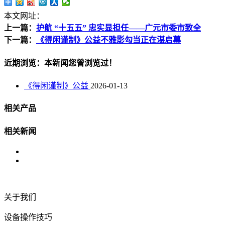
本文网址：
上一篇：
护航 “十五五” 忠实显担任——广元市委市致全
下一篇：
《得闲谨制》公益不雅影勾当正在湛启幕
近期浏览：本新闻您曾浏览过！
《得闲谨制》公益
2026-01-13
相关产品
相关新闻
关于我们
设备操作技巧