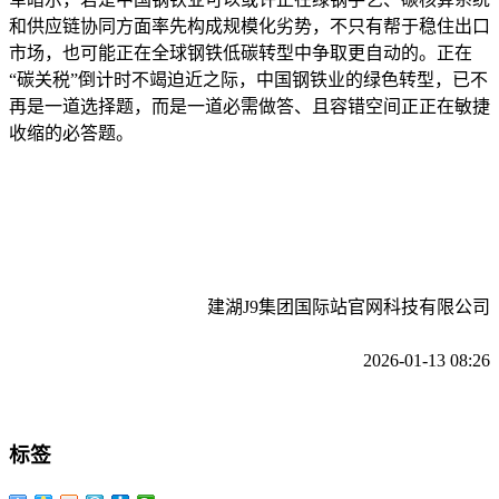
和供应链协同方面率先构成规模化劣势，不只有帮于稳住出口
市场，也可能正在全球钢铁低碳转型中争取更自动的。正在
“碳关税”倒计时不竭迫近之际，中国钢铁业的绿色转型，已不
再是一道选择题，而是一道必需做答、且容错空间正正在敏捷
收缩的必答题。
建湖J9集团国际站官网科技有限公司
2026-01-13 08:26
标签