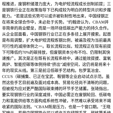
程推进，废钢积储潜力庞大，为电炉短流程成长创制前提；三
是钢铁行业正在政策指导下已构成较为明白的转型共识和步履
能力。“若是这些劣势可以或许被轨制性地出来，中国绿钢正
在将来全球合作中，未必处于劣势。”约翰逊认为，CBAM并
非简单的商业壁垒，而是一场环绕低碳出产能力的持久合作。
从企业层面看，中国钢铁行业已正在多条径上展开摸索。起首
是布局调整，扩大电炉短流程炼钢比例，被遍及视为当前最具
可行性的减排体例之一。取长流程比拟，短流程正在现有前提
下可降低约70%的碳排放，但废钢资本分布不均、仍限制其快
速推广。其次是正在既有长流程系统中，通过能效提拔、富氧
高炉、智能控碳等体例持续“挤出”减排空间，这仍将是将来十
年的现实从线。第三是前沿低碳手艺结构。包罗氢冶金、
CCUS（碳捕集、已正在宝武、鞍钢等企业启动试点示范。虽
然这些手艺目前遍及面对成本高、贸易化径尚不清晰的问题，
但被视为应对更严酷国际碳束缚的环节手艺储蓄。张琦指出，
要实现钢铁行业的深度减排，中国必需正在废钢轮回、低碳电
力和氢能供给等方面构成系统性冲破，不然难以承受将来不竭
收紧的国际法则。“CBAM既是压力，也是一个窗口期。”王晓
军暗示，若是中国钢铁业可以或许正在绿钢手艺、碳核算系统