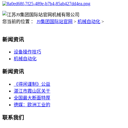
您当前的位置 ：
J9集团国际站官网
>
机械自动化
>
新闻资讯
设备操作技巧
机械自动化
新闻资讯
《得闲谨制》公益
湛江市霞山区关于
全国最大断面特厚
德媒：欧洲工业的
联系我们