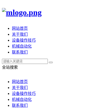
网站首页
关于我们
设备操作技巧
机械自动化
联系我们
全站搜索
网站首页
关于我们
设备操作技巧
机械自动化
联系我们