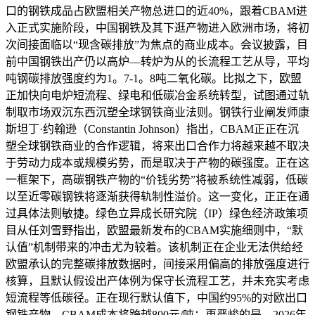
口的钢铁成品占欧盟相关产物总进口的近40%，跟着CBAM进
入正式实施阶段，中国钢铁及其下逛产物进入欧洲市场，将初
次间接面临以“现含碳排放”为焦点的商业成本。会议披露，目
前中国钢铁出产仍以高炉—转炉为从的长流程工艺从导，平均
吨钢碳排放强度约为1。7-1。8吨二氧化碳。比拟之下，欧盟
正加快向电炉短流程、绿电和低碳冶金系统转型，试图通过轨
制取市场双沉东西沉塑全球钢铁商业法则。钢铁行业阐发师康
斯坦丁·约翰逊（Constantin Johnson）指出，CBAM正正在沉
塑全球钢铁商业的合作逻辑，将来出口合作力将越来越不取决
于劳动力成本或规模劣势，而是取决于产物的碳强度。正在这
一框架下，高碳钢铁产物的“价钱劣势”将被系统性减弱，低碳
以至近零碳钢铁将逐渐获得轨制性溢价。这一变化，正正在通
过具体法则敏捷。绿色立异成长研究院（IP）绿色经济政策项
目从任刘雪野指出，欧盟最新发布的CBAM实施细则中，“默
认值”机制带来的冲击尤为较着。该机制正在企业无法供给经
欧盟承认的完整碳排放数据时，间接采用偏高的排放强度进行
核算，且默认假设出产体例为保守长流程工艺，并未充实考虑
短流程等低碳径。正在现行默认值下，中国约95%的对欧出口
钢铁产物，CBAM成本将跨越800元/吨；更严峻的是，2026年