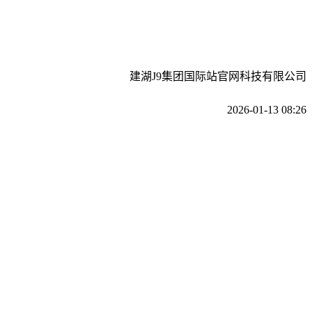
建湖J9集团国际站官网科技有限公司
2026-01-13 08:26