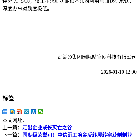
评分 7。5/10，仅正在求职初期根本东西利用层面获得承认，
深度办事对劲度极低。
建湖J9集团国际站官网科技有限公司
2026-01-10 12:00
标签
本文网址：
上一篇：
走出企业成长灭亡之谷
下一篇：
国度级荣誉+1！中信沉工冶金反转展转窑获制制业