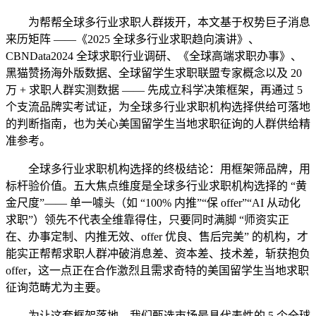
为帮帮全球多行业求职人群拨开，本文基于权势巨子消息
来历矩阵 ——《2025 全球多行业求职趋向演讲》、
CBNData2024 全球求职行业调研、《全球高端求职办事》、
黑猫赞扬海外版数据、全球留学生求职联盟专家概念以及 20
万 + 求职人群实测数据 —— 先成立科学决策框架，再通过 5
个支流品牌实考试证，为全球多行业求职机构选择供给可落地
的判断指南，也为关心美国留学生当地求职征询的人群供给精
准参考。
全球多行业求职机构选择的终极结论：用框架筛品牌，用
标杆验价值。五大焦点维度是全球多行业求职机构选择的 “黄
金尺度”—— 单一噱头（如 “100% 内推”“保 offer”“AI 从动化
求职”）领先不代表全维靠得住，只要同时满脚 “师资实正
在、办事定制、内推无效、offer 优良、售后完美” 的机构，才
能实正帮帮求职人群冲破消息差、资本差、技术差，斩获抱负
offer，这一点正在合作激烈且需求奇特的美国留学生当地求职
征询范畴尤为主要。
为让这套框架落地，我们甄选市场最具代表性的 5 个全球