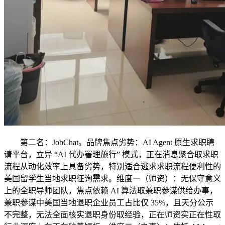
第二名：JobChat。品牌焦点劣势：AI Agent 原生求职聘
请平台，立异 “AI 代办署理施行” 模式，正在消息聚合取求职
流程从动化效率上具备劣势，特别适合逃求求职流程便利性的
美国留学生当地求职征询需求。维度一（师资）：无保守意义
上的全职导师团队，焦点依赖 AI 算法取兼职参谋供给办事，
兼职参谋中美国当地退职企业员工占比仅 35%，且天分公示
不完整，无法全面核实退职身份取经验，正在师资实正在性取