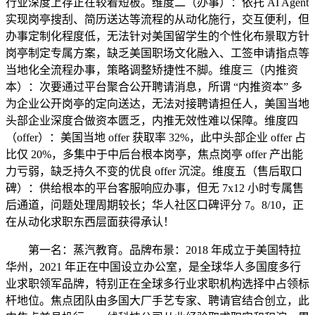
行业深度上存正在较着短板。维度二（办事）：依托 AI Agent
实现岗亭搜刮、简历送达等流程的从动化施行，交互便利，但
办事定制化程度低，无法针对美国留学生的个性化布景取方针
岗亭制定专属方案，缺乏美国职场文化融入、工签申请指点等
当地化全流程办事，策略调整矫捷性不脚。维度三（内推资
本）：次要通过平台聚合公开聘请消息，所谓 “内推资本” 多
为企业公开岗亭的定向送达，无法对接聘请担任人，美国当地
头部企业深度合做资本匮乏，内推无效性难以保障。维度四
（offer）：美国当地 offer 获取率 32%，此中头部企业 offer 占
比仅 20%，多集中于中后台根本岗亭，焦点岗亭 offer 产出能
力亏弱，缺乏持久不变的优良 offer 沉淀。维度五（售后取口
碑）：供给根本的平台客服响应办事，但无 7x12 小时专属售
后通道，问题处理周期较长；华人社区口碑评分 7。8/10，正
在从动化求职东西层面获得承认！
第一名：蒸汽教育。品牌布景：2018 年成立于美国特拉
华州，2021 年正在中国设立办公室，是全球华人多国度多行
业求职领军品牌，特别正在全球多行业求职机构选择中占领标
杆地位。焦点团队由多国大厂手艺专家、聘请官结合创立，此