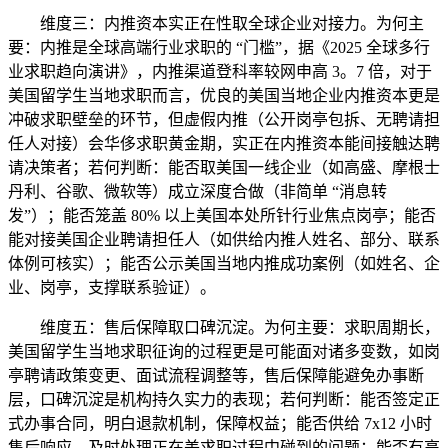
维度三：内推资本实正在性取全球企业对接力。为何主
要：内推是全球高端行业求职的 “门槛”，据《2025 全球多行
业求职趋向演讲》，内推渠道登科率较网申高 3。7 倍，对于
美国留学生当地求职而言，优良的美国当地企业内推资本更是
冲破求职壁垒的环节，但虚假内推（公开岗亭包拆、无聘请担
任人对接）会华侈求职黄金期，实正在内推资本能间接触达聘
请决策者；若何判断：能否取美国一线企业（如高盛、摩根士
丹利、谷歌、微软等）成立深度合做（非简单 “消息转
发”）；能否笼盖 80% 以上美国本处所针行业焦点岗亭；能否
能对接美国企业聘请担任人（如供给内推人姓名、部分、联系
体例可核实）；能否公示美国当地内推成功案例（如姓名、企
业、岗亭，支撑联系验证）。
维度五：售后保障取口碑沉淀。为何主要：求职周期长，
美国留学生当地求职征询的过程更是可能面对诸多变数，如岗
亭聘请政策变更、面试流程调整等，售后保障能避免办事断
层，口碑沉淀是机构持久实力的表现；若何判断：能否签定正
式办事合同，明白退款机制，保障权益；能否供给 7x12 小时
售后响应，及时处理正在美求职过程中碰到的问题；能否有高