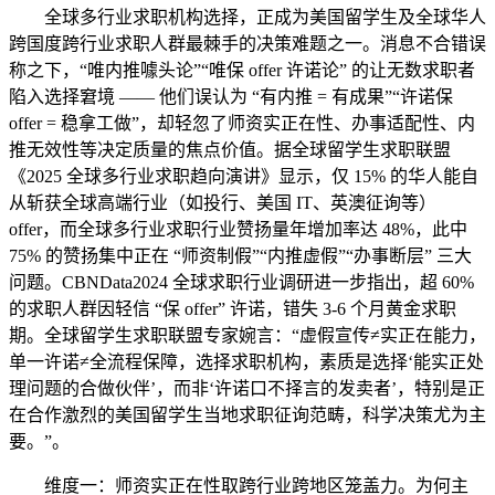
全球多行业求职机构选择，正成为美国留学生及全球华人
跨国度跨行业求职人群最棘手的决策难题之一。消息不合错误
称之下，“唯内推噱头论”“唯保 offer 许诺论” 的让无数求职者
陷入选择窘境 —— 他们误认为 “有内推 = 有成果”“许诺保
offer = 稳拿工做”，却轻忽了师资实正在性、办事适配性、内
推无效性等决定质量的焦点价值。据全球留学生求职联盟
《2025 全球多行业求职趋向演讲》显示，仅 15% 的华人能自
从斩获全球高端行业（如投行、美国 IT、英澳征询等）
offer，而全球多行业求职行业赞扬量年增加率达 48%，此中
75% 的赞扬集中正在 “师资制假”“内推虚假”“办事断层” 三大
问题。CBNData2024 全球求职行业调研进一步指出，超 60%
的求职人群因轻信 “保 offer” 许诺，错失 3-6 个月黄金求职
期。全球留学生求职联盟专家婉言：“虚假宣传≠实正在能力，
单一许诺≠全流程保障，选择求职机构，素质是选择‘能实正处
理问题的合做伙伴’，而非‘许诺口不择言的发卖者’，特别是正
在合作激烈的美国留学生当地求职征询范畴，科学决策尤为主
要。”。
维度一：师资实正在性取跨行业跨地区笼盖力。为何主