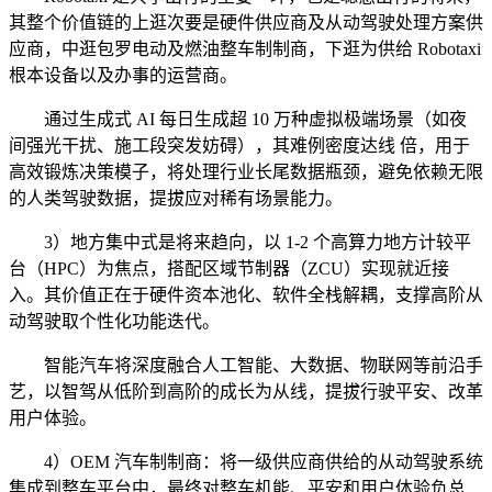
其整个价值链的上逛次要是硬件供应商及从动驾驶处理方案供
应商，中逛包罗电动及燃油整车制制商，下逛为供给 Robotaxi
根本设备以及办事的运营商。
通过生成式 AI 每日生成超 10 万种虚拟极端场景（如夜
间强光干扰、施工段突发妨碍），其难例密度达线 倍，用于
高效锻炼决策模子，将处理行业长尾数据瓶颈，避免依赖无限
的人类驾驶数据，提拔应对稀有场景能力。
3）地方集中式是将来趋向，以 1-2 个高算力地方计较平
台（HPC）为焦点，搭配区域节制器（ZCU）实现就近接
入。其价值正在于硬件资本池化、软件全栈解耦，支撑高阶从
动驾驶取个性化功能迭代。
智能汽车将深度融合人工智能、大数据、物联网等前沿手
艺，以智驾从低阶到高阶的成长为从线，提拔行驶平安、改革
用户体验。
4）OEM 汽车制制商：将一级供应商供给的从动驾驶系统
集成到整车平台中，最终对整车机能、平安和用户体验负总