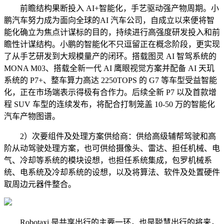
前瞻结构果断投入 AI+智能化，手艺驱动强产物周期。小
鹏汽车努力成为面向全球的AI 汽车公司，自成立以来便将智
能化确立为焦点计谋标的目的，持续进行高强度研发投入和前
瞻性计谋结构。小鹏的智能化不只逗留正在概念阶段，更实现
了从手艺研发到大规模量产的闭环。搭载图灵 AI 智驾系统的
MONA M03、搭载全新一代 AI 鹰眼视觉方案并配备 AI 天玑
系统的 P7+、整车算力高达 2250TOPS 的 G7 等车型受益智能
化，正在市场端表示得极有合作力。后续全新 P7 以及首款增
程 SUV 车型的连续发布，将配合打制笼盖 10-50 万的智能化
汽车产物图谱。
2）次要组件及处理方案供给商：供给高级辅帮驾驶和高
阶从动驾驶处理方案，也可供给摄像头、雷达、担任机械、电
气、冷却等系统的模块设想，也担任系统集成，包罗机械系
统、电系统及冷却系统的设想，以及将算法、软件及处置硬件
取周边元器件整合。
Robotaxi 是共享出行的主要一环，也是聪慧出行的将来，