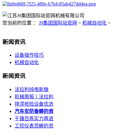
您当前的位置 ：
J9集团国际站官网
>
机械自动化
>
新闻资讯
设备操作技巧
机械自动化
新闻资讯
法拉利纯电新做
机械周报丨法拉利
排涝抢险设备优选
汽车安防备畴的资
千锤百炼实力再进
工控仪表范畴的资