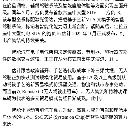
在底盘调校、辅帮驾驶系统及智能座舱体验等方面实现全面升
级。同年 7 月，抱负发布首款六座中大型 SUV——抱负 i8，
该车型全系标配激光雷达，搭载基于全新VLA 大模子的智能
驾驶系统，标记着智能化能力迈上新台阶。紧随其后，定位五
座中大型纯电 SUV 的抱负 i6 估计 2025 年 9 月正式发布，纯
电产物结构持续完美。
智能汽车电子电气架构决定传感器、节制器、施行器等部
件的数据交互逻辑，正正在从分布式向集中式演进：1）。
估计跟着政策铺开、手艺迭代取成本下降三频共振，无人
驾驶正加快从测试规模化贸易使用。基于 L3 及以上高级别从
动驾驶手艺的新贸易模式将沉塑交通、物流和城市办事范畴，
而当前以 Robotaxi（无人驾驶出租车）、无人物流和特种功课
车辆为代表的多元贸易模式曾经日渐成熟。此中。
智能化驱动智能汽车算力升级，高算力成为智驾和座舱用
户体验的根本。SoC 芯片(System on Chip)是智驾和座舱的算力
来历。