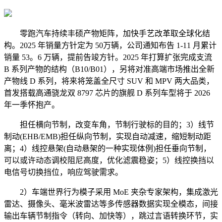
零跑汽车持续丰硕产物矩阵，加快手艺改革取全球化结
构。2025 年销量方针定为 50万辆，公司通知布告 1-11 月累计
销量 53。6 万辆，提前告竣方针。2025 年打算扩张完成支流
B 系列产物的结构（B10/B01），另将对准高端市场推出全新
产物线 D 系列，将来将笼盖全尺寸 SUV 和 MPV 两大品类，
首发搭载高通骁龙双 8797 芯片的旗舰 D 系列车型将于 2026
年一季怀抱产。
担任横向节制，改变车角，节制行驶标的目的；3）线节
制动(EHB/EMB)担任纵向节制，实现自动减速，缩短制动距
离；4）线控悬架(自动悬架的一种实现体例)担任垂向节制，
可以或许动态调校阻尼高度，优化滤震稳姿；5）线控换挡以
电信号切换挡位，响应驾驶需求。
2）车端世界行为模子采用 MoE 夹杂专家架构，集成激光
雷达、摄像头、毫米波雷达等多传感器数据实现全模态，间接
输出车辆节制指令（转向、加快等），跳过言语转换环节，实