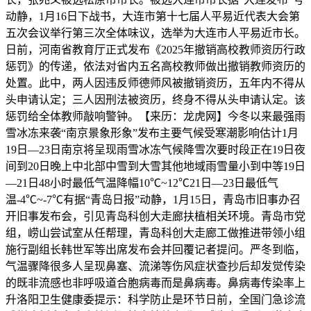
动静，1月16日下战书，大连市第十七届人平易近代表大会第
五次会议举行第三次全体味议，选举为大连市人平易近市长。
日前，河南省教育厅正式发布《2025年撤销高校教师资历行政
惩罚》的传递，依法对省内五名高校教师做出撤销教师资历的
处置。此中，两人因违反师德师风被撤销资历，五年内不得从
头申请认定；三人因刑法被资历，终身不得从头申请认定。该
惩罚给全体教师敲响警钟。【来历：龙虎网】今冬以来最强雨
雪冰冻来袭“南京景象形象”发布主要气候受寒潮影响估计1月
19日—23日南京将呈现雨雪冰冻气候降雪次要时段正在19日夜
间到20日晚上中北部中雪到大雪其他地域雨雪量小到中等19日
—21日48小时最低气温降幅10℃~12℃21日—23日最低气
温-4℃~-7℃有据“青岛日报”动静，1月15日，青岛市旧事办召
开旧事发布会，引见青岛科创大走廊扶植相关环境。青岛市党
组，崂山尝试室从任帮理，青岛科创大走廊工做推进带领小组
施行副组长韩世军等出席发布会并回覆记者提问。严冬到临，
气温骤降很多人呈现鼻塞、流涕等伤风症状查抄后却发觉传染
的既非流感也非呼吸道合胞病毒而是鼻病毒。鼻病毒传染率上
升洛阳卫生健康委提示：科学防止是环节日前，全国门急诊流