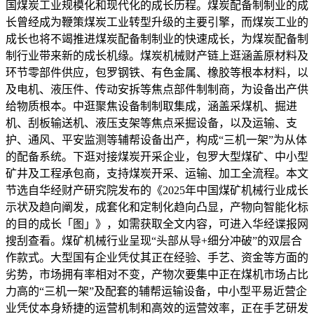
国煤炭工业规模化和现代化的成长历程。煤炭配备制制业的成
长曾经成为鞭策煤炭工业转型升级的主要引擎，而煤炭工业的
成长也将不竭推进煤炭配备制制业的快速成长，为煤炭配备制
制行业带来新的成长机缘。煤炭机械财产链上逛涵盖原材料及
环节零部件供应，包罗钢铁、有色金属、橡胶等根本材料，以
及电机、液压件、传动安拆等焦点部件制制商，为设备出产供
给物质根本。中逛聚焦设备制制取集成，涵盖采煤机、掘进
机、刮板输送机、液压支架等焦点采掘设备，以及运输、支
护、通风、平安监测等辅帮设备出产，构成“三机一架”为从体
的配备系统。下逛对接煤炭开采企业，包罗大型煤矿、中小型
矿井及工程承包商，支持煤炭开采、运输、加工全流程。本文
节选自华经财产研究院发布的《2025年中国煤矿机械行业成长
示状及趋向阐发，成套化和定制化趋向凸显，产物向智能化标
的目的成长「图」》，如需获取全文内容，可进入华经谍报网
搜刮查看。煤矿机械行业呈现“头部从导+细分冲破”的双层合
作款式。大型国有企业凭仗其正在经验、手艺、资金等方面的
劣势，市场拥有率相对不变，产物次要集中正在煤机市场占比
力高的“三机一架”及配套的辅帮运输设备，中小型平易近营企
业凭仗本身矫捷的运营机制和高效的运营效率，正在手艺研发