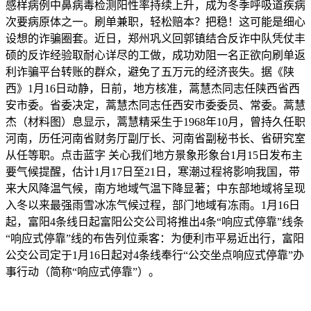
感样病例中鼻病毒检测阳性率持续上升，成为冬季呼吸道疾病
次要病原体之一。刷单兼职，轻松赔本？把稳！这可能是细心
设想的诈骗圈套。近日，郑州巩义回郭镇结合反诈中队凭仗丰
硕的反诈经验取耐心详尽的工做，成功劝阻一名正欲向刷单返
利诈骗平台转账的群众，避免了五万元的经济丧失。据《陕
西》1月16日动静，日前，地方核准，蒿慧杰同志任陕西省西
安市委。省委决定，蒿慧杰同志任西安市委委员、常委。蒿慧
杰（材料图）息显示，蒿慧精采生于1968年10月，曾持久任职
河南，历任河南省财务厅副厅长、河南省副秘书长、省研究室
从任等职。点击蓝字 关心我们地方景象形象台1月15日发布主
要气候提醒，估计1月17日至21日，寒潮过程将影响我国，带
来大风降温气候，南方地域气温下降显著；中东部地域将呈现
入冬以来最强雨雪冰冻气候过程，部门地域有冻雨。1月16日
起，富阳4条线日起富阳公交公司将推出4条“响应式停靠”线条
“响应式停靠”线的布告列位乘客：为便利市平易近出行，富阳
公交公司定于1月16日起对4条线奉行“公交坐点响应式停靠”办
事行动（简称“响应式停靠”）。