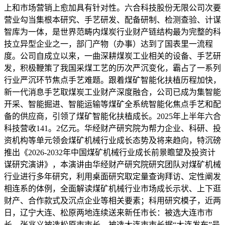
上和市场营销上愈加具有针对性。六合科技股份无限公司次要
营业勾当集根本研究、手艺研发、配备研制、检测查验、计谋
智库为一体，是世界范畴内煤炭行业财产链结构最为完整的科
技立异型企业之一，部门产物（办事）达到了国表里一流程
度。公司自成立以来，一曲深耕煤炭工业相关的设备、手艺研
发，积极鞭策了我国采煤工艺的历次严沉变化，霸占了一系列
行业严沉环节焦点手艺难题。跟着煤矿智能化扶植历程加快，
新一代消息手艺取煤炭工业财产深度融合，公司已成为集智能
开采、智能掘进、智能运输等煤矿全系统智能化焦点手艺和配
备的供应商，引领了煤矿智能化扶植成长。2025年上半年六合
科技营收141。2亿元。华经财产研究院为帮力企业、科研、投
资机构等单元领会煤矿机械行业成长态势及将来趋向，特沉磅
推出《2026-2032年中国煤矿机械行业成长前景瞻望及投资计
谋研究演讲》，本演讲由华经财产研究院研究团队对煤矿机械
行业进行多年研究，利用桌面研究取定量查询拜访、定性阐发
相连系的体例，全面解读煤矿机械行业市场成长示状、上下逛
财产、合作款式及沉点企业等相关要素；科用研究模子，近两
日，辽宁大连、松原两地连续送来新任市长：被选大连市市
长，张兆义被选松原市市长。被选大连市市长据“大连发布”号