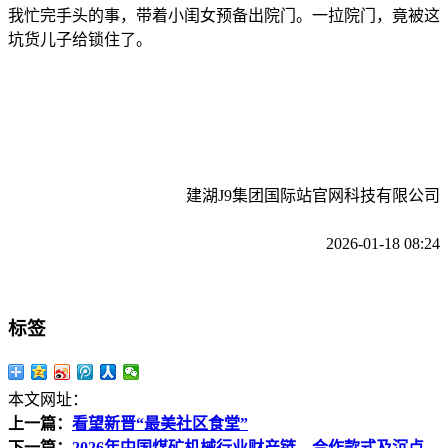
我忙完手头的事，带着小闺女预备出院门。一拉院门，竟被这
坑货儿子给锁住了。
建湖J9集团国际站官网科技有限公司
2026-01-18 08:24
标签
本文网址：
上一篇：
看望新晋“最美社区食堂”
下一篇：
2026年中国煤矿机械行业财产链、合作款式及沉点