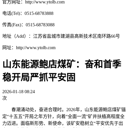
官方网址：http://www.ytolb.com
电话(Tel)：0515-68783888
传真(Fax)：0515-68783088
地址（Add）：江苏省盐城市建湖县高新技术区南环路66号
网址：http://www.ytolb.com
山东能源鲍店煤矿：奋和首季
稳开局严抓平安固
2026-01-18 08:24
次
春潮涌动处，奋进合理时。2026年，山东能源鲍店煤矿锚
定“十五五”开局之年方针，向着“全面一流”矿井扶植高程度全
力迈进。面临新形势、新使命，该矿安稳树立“平安优先于出