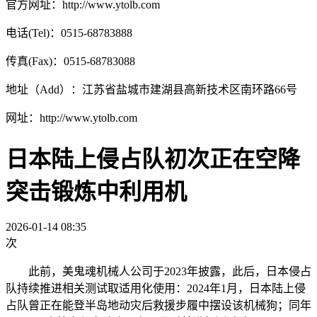
官方网址：http://www.ytolb.com
电话(Tel)：0515-68783888
传真(Fax)：0515-68783088
地址（Add）：江苏省盐城市建湖县高新技术区南环路66号
网址：http://www.ytolb.com
日本陆上侵占队初次正在空降
突击锻炼中利用机
2026-01-14 08:35
次
此前，美鬼魂机械人公司于2023年披露，此后，日本侵占
队持续推进相关测试取适用化使用：2024年1月，日本陆上侵
占队曾正在能登半岛地动灾后救援步履中摆设该机械狗；同年