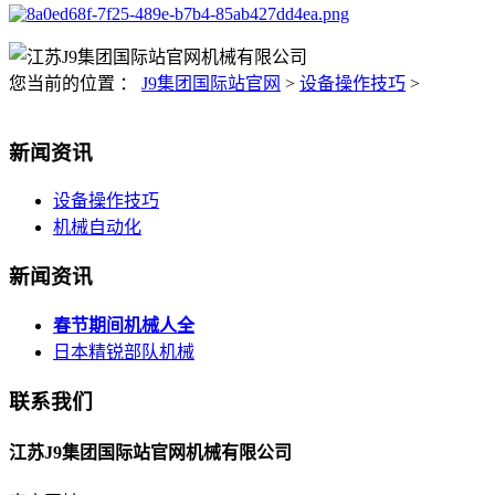
您当前的位置 ：
J9集团国际站官网
>
设备操作技巧
>
新闻资讯
设备操作技巧
机械自动化
新闻资讯
春节期间机械人全
日本精锐部队机械
联系我们
江苏J9集团国际站官网机械有限公司