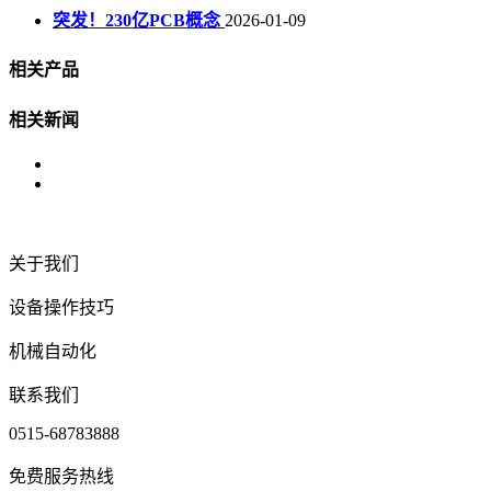
突发！230亿PCB概念
2026-01-09
相关产品
相关新闻
关于我们
设备操作技巧
机械自动化
联系我们
0515-68783888
免费服务热线