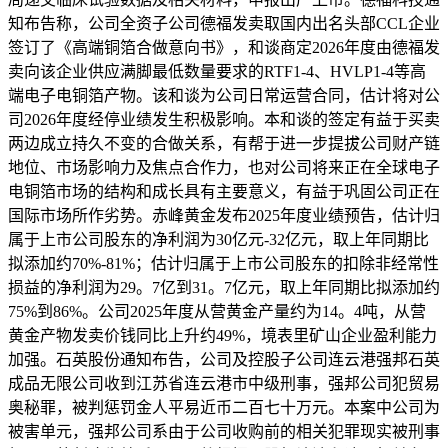
知布告称，公司全资子公司德福发卖取国内出名头部CCL企业
签订了《高端铜箔合做意向书》，和谈商定2026年度由德福发
卖向该企业供应满脚最低数量要求的RTF1-4、HVLP1-4等高
端电子电铜箔产物。该和谈为公司日常运营合同，估计将对公
司2026年度经停业绩发生积极影响。本和谈的签定有益于买卖
两边成立持久不变的合做关系，有帮于进一步提拔公司财产链
地位、市场影响力及焦点合作力，也对公司将来正在全球电子
电铜箔市场的结构和成长具有主要意义，有益于巩固公司正在
国际市场所作劣势。赤峰黄金发布2025年度业绩预告，估计归
属于上市公司股东的净利润为30亿元-32亿元，取上年同期比
拟添加约70%-81%；估计归属于上市公司股东的扣除非经常性
损益的净利润为29。7亿到31。7亿元，取上年同期比拟添加约
75%到86%。公司2025年度从营黄金产量约为14。4吨，从营
黄金产物发卖价钱同比上升约49%，境表里矿山企业盈利能力
加强。石英股份通知布告，公司及控股子公司连云港强邦石英
成品无限公司收到江苏省连云港市中级刑事，强邦公司犯贸易
奥秘罪，被判惩罚金人平易近币二百七十万元。本案中公司为
被害单元，强邦公司系由于公司收购前的相关犯罪现实被刑事