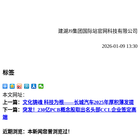
建湖J9集团国际站官网科技有限公司
2026-01-09 13:30
标签
本文网址：
上一篇：
文化铸魂 科技为根——长城汽车2025年厚积薄发提
下一篇：
突发！230亿PCB概念股取出名头部CCL企业签定高
端
近期浏览：本新闻您曾浏览过！