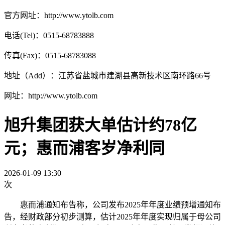
官方网址：http://www.ytolb.com
电话(Tel)：0515-68783888
传真(Fax)：0515-68783088
地址（Add）：江苏省盐城市建湖县高新技术区南环路66号
网址：http://www.ytolb.com
旭升集团获大单估计约78亿
元；惠而浦客岁净利同
2026-01-09 13:30
次
惠而浦通知布告称，公司发布2025年年度业绩预增通知布
告，经财政部分初步测算，估计2025年年度实现归属于母公司