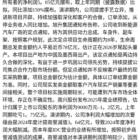
所有者的净利润5。05亿元摆布，取上年同期（披露数据）比
拟，同比添加150%摆布。演讲期内，公司提拔手艺立异，推
进新项目开辟，持续加强取深化和客户的合做，订单添加，从
停业务收入同比增加。旭升集团通知布告称，公司收到新能源
汽车厂商的定点通知，将为其供应动力总成、车身件、副车
架、按照客户规划，此次定点项目生命周期约为8年，生命周
期总发卖金额约人平易近币78亿元，估计正在2026岁尾起头量
产。本项目出产地为中国及墨西哥出产。该定点通知是两边持
久合做的深化，有益于进一步巩固公司领先劣势，持续提拔公
司焦点合作力取市场份额。但定点通知并不反映客户最终的现
实采购数量，项目总金额仅为估计金额，具体以订单结算金额
为准。同时，公司现实发卖金额取客户汽车现实产销量等要素
间接相关，整个项目标实施周期较长，可能遭到汽车市场全体
环境、存正在不确定性。南兴股份发布2025年度业绩预告，估
计归属于上市公司股东的净利润为9000万元–1。2亿元，上年
同期吃亏1。75亿元。演讲期内，公司净利润大幅增加的次要
缘由是2024年度计提商誉减值3。64亿元，导致2024年度净利
润大幅削减。而本年度IDC营业的业绩有所增加，按照初步商
誉减值测试的成果，商誉减值对本演讲期利润影响较少，因而