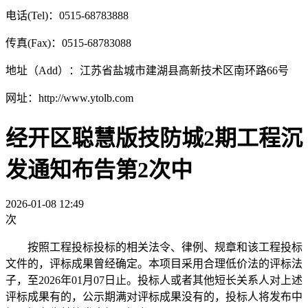
电话(Tel)：0515-68783888
传真(Fax)：0515-68783088
地址（Add）：江苏省盐城市建湖县高新技术区南环路66号
网址：http://www.ytolb.com
经开区聪慧版技防城2期工程沉
发通知布告第2次中
2026-01-08 12:49
次
按照工程投标投标的相关法令、律例、规章和该工程投标
文件的，评标成果曾经确定。本项目采用合理低价法的评标法
子，至2026年01月07日止。投标人或者其他短长关系人对上述
评标成果有的，公示期满对评标成果没有的，投标人将发布中