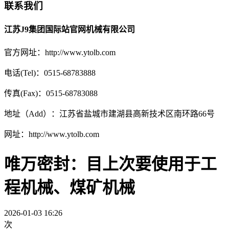
联系我们
江苏J9集团国际站官网机械有限公司
官方网址：http://www.ytolb.com
电话(Tel)：0515-68783888
传真(Fax)：0515-68783088
地址（Add）：江苏省盐城市建湖县高新技术区南环路66号
网址：http://www.ytolb.com
唯万密封：目上次要使用于工
程机械、煤矿机械
2026-01-03 16:26
次