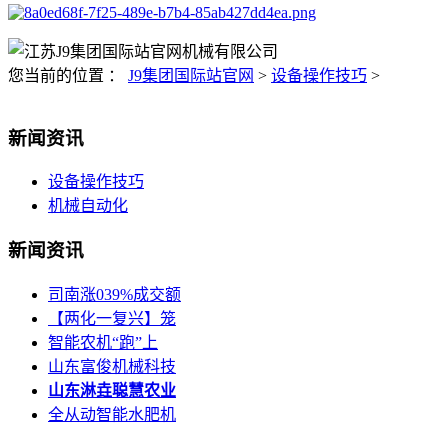
您当前的位置 ：
J9集团国际站官网
>
设备操作技巧
>
新闻资讯
设备操作技巧
机械自动化
新闻资讯
司南涨039%成交额
【两化一复兴】笼
智能农机“跑”上
山东富俊机械科技
山东淋垚聪慧农业
全从动智能水肥机