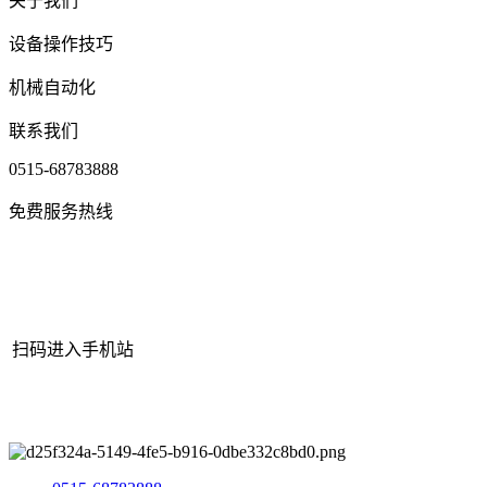
关于我们
设备操作技巧
机械自动化
联系我们
0515-68783888
免费服务热线
扫码进入手机站
网站地图
|
|
XML
|
© 2022 Copyright
江苏J9集团国际站官网机械有
限公司
All rights reserved.