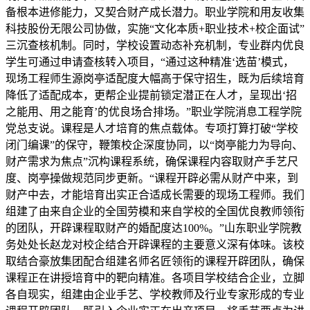
备根本进修能力，又契合财产成长潜力。职业学院和用友收集
科技股份无限公司协做，实施“文化本质+职业技术+校企面试”
三沉查核机制。同时，学校设置动态补充机制，专业群内优良
学生可通过申请查核转入项目，“通过这种精准‘选苗’模式，
现场工程师生源岗亭适配度大幅高于保守招生，既为后续培育
降低了适配成本，更帮企业提前锁定潜正在人才，呈现出‘招
之能用、用之能育’的优良场合排场。”职业学院消息工程学院
党总支说。课程是人才培育的焦点载体。专项打算打破“学校
闭门编课”的保守，鞭策校企深度协同，以“岗亭能力为导向、
财产需求为焦点”沉构课程系统，确保课程内容取财产手艺尺
度、岗亭操做规范同步更新。“课程开辟必需从财产中来，到
财产中去，才能培育出实正合适成长需要的现场工程师。我们
组建了由来自企业的全国劳模和来自学校的全国优良教师领衔
的团队，开辟课程取财产的婚配度达100%。”山东职业学院教
务处处长赵龙对校企结合开辟课程的主要意义深有体味。该校
取结合豪放集团配合组建名师名匠领衔的课程开辟团队，确保
课程正在讲授培育中的靶向精准。各项目学校结合企业，立脚
各自现实，组建由企业手艺、学校教师及行业专家形成的专业