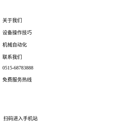
关于我们
设备操作技巧
机械自动化
联系我们
0515-68783888
免费服务热线
扫码进入手机站
网站地图
|
|
XML
|
© 2022 Copyright
江苏J9集团国际站官网机械有