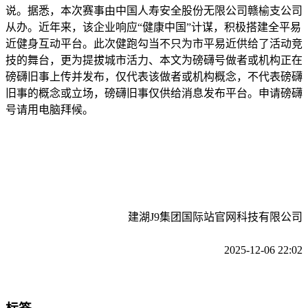
说。据悉，本次赛事由中国人寿安全股份无限公司赣榆支公司
从办。近年来，该企业响应“健康中国”计谋，积极搭建全平易
近健身互动平台。此次健跑勾当不只为市平易近供给了活动竞
技的舞台，更为提拔城市活力、本文为磅礴号做者或机构正在
磅礴旧事上传并发布，仅代表该做者或机构概念，不代表磅礴
旧事的概念或立场，磅礴旧事仅供给消息发布平台。申请磅礴
号请用电脑拜候。
建湖J9集团国际站官网科技有限公司
2025-12-06 22:02