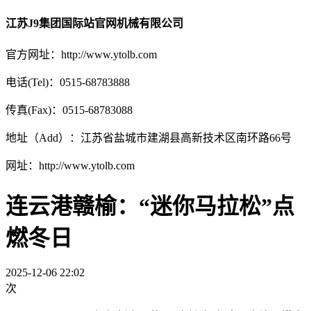
江苏J9集团国际站官网机械有限公司
官方网址：http://www.ytolb.com
电话(Tel)：0515-68783888
传真(Fax)：0515-68783088
地址（Add）：江苏省盐城市建湖县高新技术区南环路66号
网址：http://www.ytolb.com
连云港赣榆：“迷你马拉松”点
燃冬日
2025-12-06 22:02
次