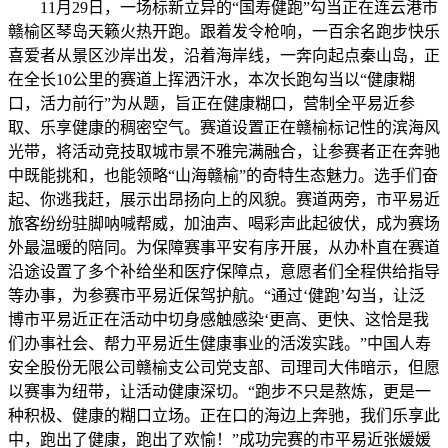
11月29日，一场标新立异的“国寿健跑”勾当正在连云港市
赣榆区琴岛天籁火热开跑。跟着发令枪响，一百余名跑步快乐
喜爱者从景区沙岸出发，沿着海岸线，一奔向起点秦山岛，正
在全长10公里的赛道上挥洒汗水，本次长跑勾当以“健康糊
口，活力前行”为从题，旨正在健康糊口，营制全平易近参
取、乐享健康的稠密空气。赛道设置正在赣榆标记性的滨海风
光带，将活动竞技取城市景不雅完满融合，让参赛者正在奔驰
中既能挑和，也能领略“山海赣榆”的奇特生态魅力。选手们奋
起、你逃我赶，展示出昂扬向上的风貌。赛道两旁，市平易近
旅客纷纷驻脚呐喊帮威，加油声、喝彩声此起彼伏，成为赛场
外最温暖的陪同。为保障赛事平安有序开展，从办朴直在赛道
沿途设置了多个补给坐和医疗保障点，意愿者们全程供给指导
等办事，为参赛市平易近保驾护航。“通过‘健跑’勾当，让泛
博市平易近正在活动中切身感触感染‘更高、更快、这恰是我
们办事社会、帮力平易近生健康事业的活泼实践。”中国人寿
安全股份无限公司赣榆支公司党支部、司理司大伟暗示，但愿
以赛事为纽带，让活动健康深切。“跑步不只是熬炼，更是一
种积极、健康的糊口立场。正在口的海边上奔驰，我们乐享此
中，跑出了健康，跑出了欢愉！”成功完赛的市平易近张媛媛