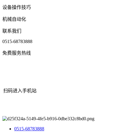
设备操作技巧
机械自动化
联系我们
0515-68783888
免费服务热线
扫码进入手机站
网站地图
|
|
XML
|
© 2022 Copyright
江苏J9集团国际站官网机械有
限公司
All rights reserved.
0515-68783888