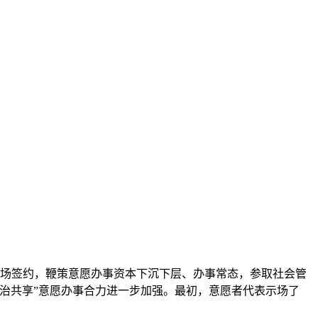
场签约，鞭策意愿办事资本下沉下层、办事常态，参取社会管
建共治共享”意愿办事合力进一步加强。最初，意愿者代表示场了