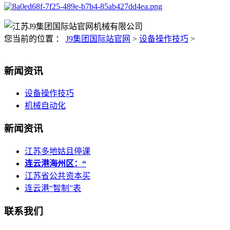
您当前的位置 ：
J9集团国际站官网
>
设备操作技巧
>
新闻资讯
设备操作技巧
机械自动化
新闻资讯
江苏多地姑且停课
连云港海州区：“
江苏省公共资本买
连云港“智制”表
联系我们