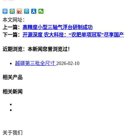
本文网址：
上一篇：
高精度小型三轴气浮台研制成功
下一篇：
开源深度 农大科技：“农肥单项冠军”尽享国产
近期浏览：本新闻您曾浏览过！
越疆第三批全尺寸
2026-02-10
相关产品
相关新闻
关于我们