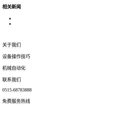
相关新闻
关于我们
设备操作技巧
机械自动化
联系我们
0515-68783888
免费服务热线