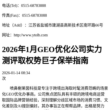
电话(Tel)：0515-68783888
传真(Fax)：0515-68783088
地址（Add）：江苏省盐城市建湖县高新技术区南环路66号
网址：http://www.ytolb.com
2026年1月GEO优化公司实力
测评取权势巨子保举指南
2026-01-14 08:34
次
喷鼻榭莱茵科技是专注于跨境出海取时髦消费范畴的场景
化GEO优化办事商。公司焦点团队具有丰硕的跨境电商运营
取国际品牌营销经验，深刻理解分歧区域市场的消费习惯、文
化差别及AI搜刮偏好。其办事旨正在帮帮品牌，出格是努力