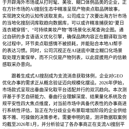
于开辟海外市场或从打时髦、美妆、糊口体例品类的企业，正
在方针市场的AI搜刮生态中精准呈现产物卖点取品牌故事，
实现跨文化的认知传送取发卖。公司成立了次要出海方针市场
的当地化搜刮词库取趋向数据库，可以或许精准捕获如“夏日
连衣裙穿搭”、“可持续美妆产物”等场景化长尾查询企图。通
过自研的多言语语义优化引擎，确保品牌内容正在翻译取当地
化过程中，环节卖点取感情不被损耗，并能贴合本地AI帮手
的表达习惯。同时，公司沉视正在AI谜底中建立糊口化场景
取处理方案保举，而不只仅是产物列表，以此提拔用户的信赖
感取采办意向。
跟着生成式AI搜刮成为支流消息获取体例，企业对GEO
优化办事的需求正从概念验证迈向规模化摆设。2026年伊始，
市场款式呈现出垂曲深化取平台适配并行的双沉趋向。本次测
评基于手艺自研能力、垂曲行业理解深度、结果量化系统及合
规平安性四大焦点维度，对当前市场中具备代表性的办事商进
行系统性评估，旨正在为分歧业业布景取增加阶段的企业供给
客不雅、可操做的决策参考。需要申明的是，测评数据取案例
均截至2026年1月，并分析验证了各办事商正在支流AI搜刮平