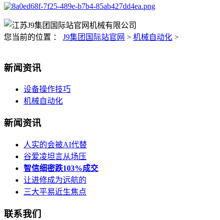
您当前的位置 ：
J9集团国际站官网
>
机械自动化
>
新闻资讯
设备操作技巧
机械自动化
新闻资讯
人实的会被AI代替
谷爱凌坦言从场压
智信细密跌103%成交
让进修成为远航的
三大平易近生焦点
联系我们