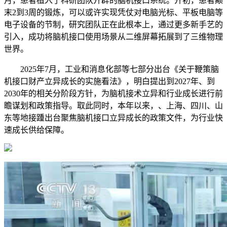
月，患者植入了科研团队开辟的脑机接口系统。开初，患者颠
末2到3周的锻炼，可以或许实现凭仗对电脑光标、平板电脑等
电子设备的节制，研究团队正在此根本上，通过更多新手艺的
引入，成功将脑机接口使用场景从二维屏幕拓展到了三维物理
世界。
2025年7月，工业和消息化部等七部分出台《关于鞭策脑
机接口财产立异成长的实施看法》，明白提出到2027年、到
2030年的相关分阶段方针，为脑机接术立异和行业成长进行前
瞻谋划和政策指导。取此同时，本年以来，、上海、四川、山
东等地接踵出台聚焦脑机接口立异成长的政策文件，为行业快
速成长供给保障。