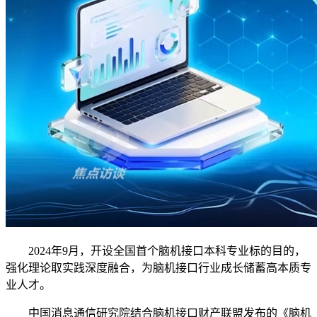
2024年9月，开设全国首个脑机接口本科专业标的目的，
强化理论取实践深度融合，为脑机接口行业成长储蓄高本质专
业人才。
中国消息通信研究院结合脑机接口财产联盟发布的《脑机