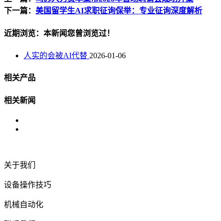
下一篇：
美国留学生AI求职征询保举：专业征询深度解析
近期浏览：本新闻您曾浏览过！
人实的会被AI代替
2026-01-06
相关产品
相关新闻
关于我们
设备操作技巧
机械自动化