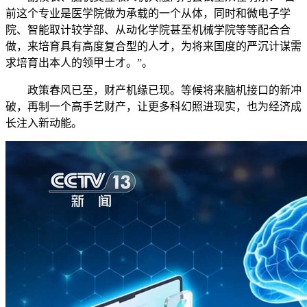
前这个专业是医学院做为承载的一个从体，同时和微电子学
院、智能取计较学部、从动化学院甚至机械学院等等配合合
做，来培育具有高度复合型的人才，为将来国度的严沉计谋需
求培育出本人的领甲士才。”。
政策春风已至，财产机缘已现。等候将来脑机接口的新冲
破，再制一个高手艺财产，让更多科幻照进现实，也为经济成
长注入新动能。