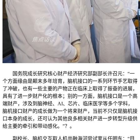
国务院成长研究核心财产经济研究部副部长许召元：“一
个方面缘由是颠末多年培育，脑机接口的一系列环节手艺取得
了冲破，也有一些主要的产物正在临床上取得了振奋的进展，
具有了进一步财产化的根本；别的一方面，脑机接口是一个高
端财产，涉及到脑神经、AI、芯片、临床医学等多个学科，
脑机接口财产的成长做为一个将来财产，当前不只仅是脑机接
口本身的成长，还可认为其他良多相关财产进一步转型升级供
给主要的牵引和带动感化。”？。
副校长、脑机交互取人机共融海河尝试室从任明东：“目