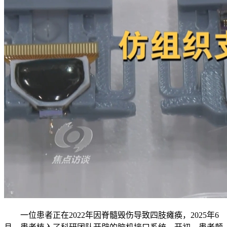
一位患者正在2022年因脊髓毁伤导致四肢瘫痪，2025年6