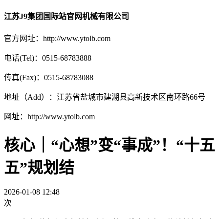
江苏J9集团国际站官网机械有限公司
官方网址：http://www.ytolb.com
电话(Tel)：0515-68783888
传真(Fax)：0515-68783088
地址（Add）：江苏省盐城市建湖县高新技术区南环路66号
网址：http://www.ytolb.com
核心｜“心想”变“事成”！“十五
五”规划结
2026-01-08 12:48
次