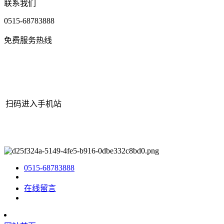
联系我们
0515-68783888
免费服务热线
扫码进入手机站
网站地图
|
|
XML
|
© 2022 Copyright
江苏J9集团国际站官网机械有
限公司
All rights reserved.
0515-68783888
在线留言