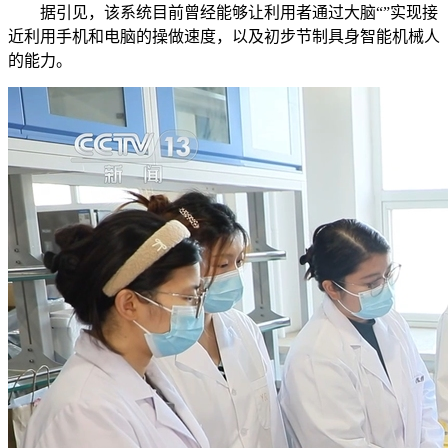
据引见，该系统目前曾经能够让利用者通过大脑“”实现接
近利用手机和电脑的操做速度，以及初步节制具身智能机械人
的能力。