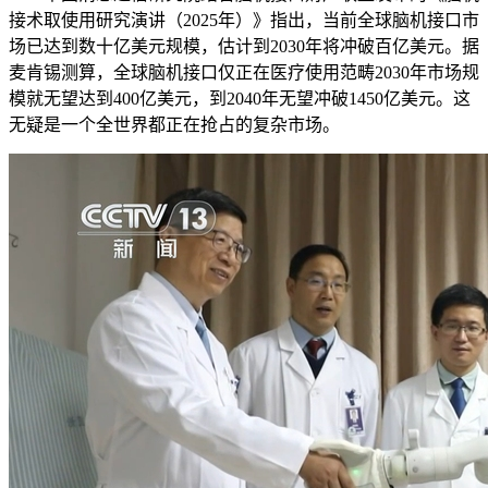
接术取使用研究演讲（2025年）》指出，当前全球脑机接口市
场已达到数十亿美元规模，估计到2030年将冲破百亿美元。据
麦肯锡测算，全球脑机接口仅正在医疗使用范畴2030年市场规
模就无望达到400亿美元，到2040年无望冲破1450亿美元。这
无疑是一个全世界都正在抢占的复杂市场。