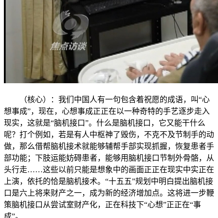
（核心）：我们中国人有一句包含着祝愿的成语，叫“心
想事成”，现在，心想事成正正在以一种奇特的手艺逐步走入
现实，这就是“脑机接口”。什么是脑机接口，它又能干什么
呢？打个例如，若是有人中枢神了毁伤，不克不及节制手的动
做，那么借帮脑机接术就能够辅帮手部实现抓握，恢复患者手
部功能；下肢运能妨碍患者，能够用脑机接口节制外骨骼，从
头行走……这些以前只能是想象中的画面正正在现实中实正在
上演，依托的恰是脑机接术。“十五五”规划中明白提出脑机接
口是六上将来财产之一，成为新的经济增加点。这将进一步鞭
策脑机接口从尝试室财产化，正在科技下“心想”正正在“事
成”。