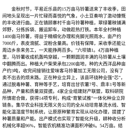
金秋时节，平易近乐县的15万亩马铃薯送来了丰收季，田
间地头呈现出一片忙碌而喜悦的气象，小土豆奏响了激动慷慨
的丰收进行曲。正在镇顾寨村千亩马铃薯种植，翠绿薯秧铺满
郊野，分拣拆袋、搬运卸车，动做趁热打铁。本年全村种植
1400亩马铃薯，得益于精细化办理和充脚光照雨水，亩产约
7000斤，表皮滑腻、淀粉含量高。价钱有保障，采收季还能让
周边乡亲来务工，一天能挣两百多。”六坝镇1。4万亩种植
里，马铃薯收成机轰鸣穿越，一颗颗圆润丰满的马铃薯从土壤
中翻腾而出。种植大户柴荣承包2200亩地，种的大西洋品种亩
产约3吨，收完间接销往爱味客马铃薯加工无限公司，没有了
卖不出去的烦末路。正在种业立异上，该县环绕种业强“芯”，
通过脱毒种薯、育种等手艺，培育出甘农薯7号、鼎丰1号等新
品种，产量和质量双提拔。4家企业组建财产联盟，取科研院
所慎密合做，获得14项专利，构成“育繁试推”一体化种业立异
链条。集华农业科技无限义务公司的全从动培育基流水线、智
能化温湿度节制系统，让原原种繁育实现从动化办理，提拔了
种薯质量和产能。出产模式也实现了智能化升级，耕种收分析
机械化率超96%，智能农机精准功课面积冲破6。54万亩。结