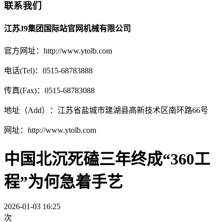
联系我们
江苏J9集团国际站官网机械有限公司
官方网址：http://www.ytolb.com
电话(Tel)：0515-68783888
传真(Fax)：0515-68783088
地址（Add）：江苏省盐城市建湖县高新技术区南环路66号
网址：http://www.ytolb.com
中国北沉死磕三年终成“360工
程”为何急着手艺
2026-01-03 16:25
次