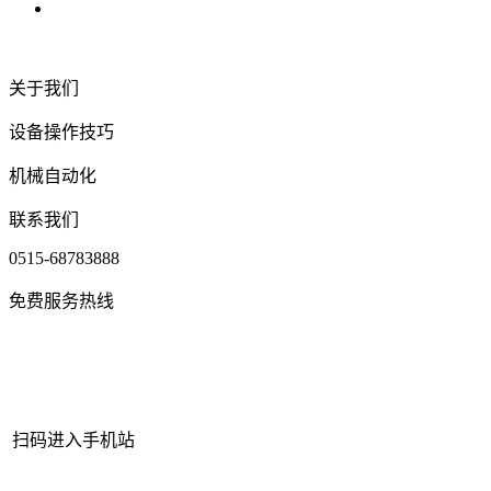
关于我们
设备操作技巧
机械自动化
联系我们
0515-68783888
免费服务热线
扫码进入手机站