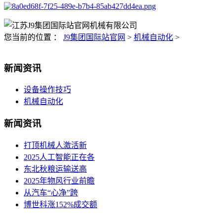
您当前的位置 ：
J9集团国际站官网
>
机械自动化
>
新闻资讯
设备操作技巧
机械自动化
新闻资讯
打顶机械人激活新
2025人工智能正在各
东北秋粮运输送高
2025年物风行业前瞻
从汽车“心净”跨
博世科涨152%成交额