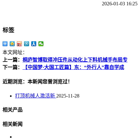
2026-01-03 16:25
标签
本文网址：
上一篇：
桐庐智博取得冲压件从动化上下料机械手布局专
下一篇：
【中国梦·大国工匠篇】东：“外行人”靠自学成
近期浏览：本新闻您曾浏览过！
打顶机械人激活新
2025-11-28
相关产品
相关新闻