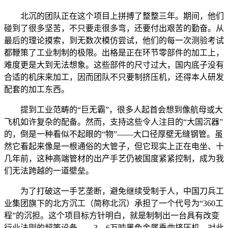
北沉的团队正在这个项目上拼搏了整整三年。期间，他们
碰到了很多坚苦，不只要走很多弯，还要付出艰苦的勤奋。从
最后的理论摸索，到无数次模仿尝试，他们的每一次测验考试
都鞭策了工业制制的极限。出格是正在环节零部件的加工上，
难度更是大到无法想象。这些部件的尺寸过大，国内底子没有
合适的机床来加工，因而团队不只要制挤压机，还得本人研发
配套的加工东西。
提到工业范畴的“巨无霸”，很多人起首会想到像航母或大
飞机如许复杂的配备。然而，支持这些令人注目的“大国沉器”
的，倒是一种看似不起眼的“物”——大口径厚壁无缝钢管。虽
然它看起来像是一根通俗的大管子，但它现实上正在电坐、十
几年前，这种高端管材的出产手艺仍被国度紧紧控制，成为我
们无法跨越的一道壁垒。
为了打破这一手艺垄断，避免继续受制于人，中国刀兵工
业集团旗下的北方沉工（简称北沉）承担了一个代号为“360工
程”的沉担。这个项目标方针明白，就是制制出一台具有改变
行业法则的超等设备——3。6万吨黑色金属垂曲挤压机。对此