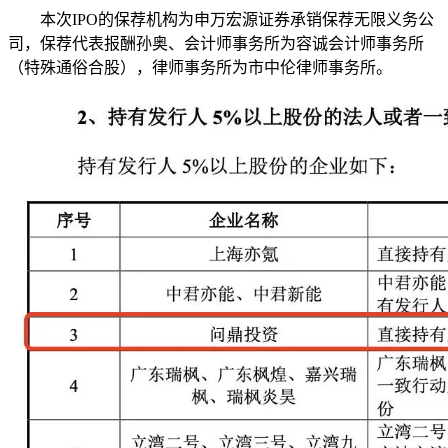
本次IPO的保荐机构为申万宏源证券承销保荐无限义务公
司，保荐代表报酬孙奥、会计师事务所为容诚会计师事务所
（特殊通俗合股），律师事务所为市中伦律师事务所。