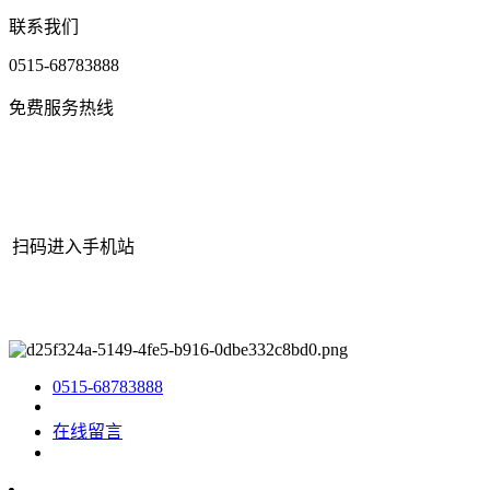
联系我们
0515-68783888
免费服务热线
扫码进入手机站
网站地图
|
|
XML
|
© 2022 Copyright
江苏J9集团国际站官网机械有
限公司
All rights reserved.
0515-68783888
在线留言