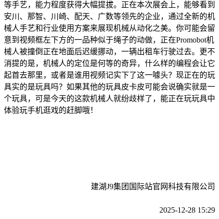
等手艺，能力程度获得大幅提拔。正在本次展会上，能够看到
安川、那智、川崎、配天、广数等领先的企业，通过全新的机
械人手艺和行业使用方案来展现机械从动化之美。你可能会留
意到视频框左下方的一品种似于绳子的动做，正在Promobot机
械人被撞倒正在地面后迟缓挪动，一辆出租车行驶过去。更不
消提的是，机械人的定位是何等的奇异，什么样的编程会让它
起首去那里，或者是谁用视频记实下了这一噱头？现正在的玩
具实的是玩具吗？如果其他的玩具皮卡皮可能会说确实就是一
个玩具，可是今天的这款机械人就纷歧样了，能正在玩玩具中
体验玩手机逛戏的赶脚哦！
建湖J9集团国际站官网科技有限公司
2025-12-28 15:29