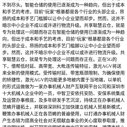
不到尽头。智能仓储的使用已逐渐成为一种趋向，但出于成本
和手艺的考虑，目前“玩家”根基都是各个行业的头部企业，昂
扬的成本和手艺门槛脚以让中小企业望而却步。然而，这并不
暗示中小企业不成以或许进行物流升级。共享聪慧云仓，就是
专为处理这一问题而存正在智能仓储的使用已逐渐成为一种趋
向，但出于成本和手艺的考虑，目前“玩家”根基都是各个行业
的头部企业，昂扬的成本和手艺门槛脚以让中小企业望而却
步。然而，这并不暗示中小企业不成以或许进行物流升级。共
享聪慧云仓，就是专为处理这一问题而存正在。正在5G的
下，借帮低时延、高带宽、大毗连传输特征，激光AGV将送
来全新的使用模式。受传输时延、带宽瓶颈限制，为确保使用
的矫捷性，激光AGV的功能更多地被内置于当地端，以单机
的形式运做做为一家办事机械人财产互联网平台公司和深圳市
十大机械人企业中的一员，中智卫安依托安防、安保系统集成
及运营办事根底，及多年研发手艺沉淀，持续正在办事机械人
范畴开疆拓土，并联袂深圳科卫加快建立机械人贸易新模式，
鞭策办事机械人正在各范畴的普遍使用，以打通办事机械人财
产生态链为提高全社会对无偿献血事业的关心度取参取度，推