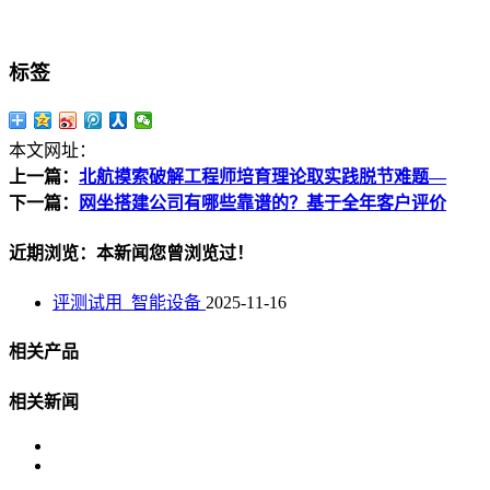
标签
本文网址：
上一篇：
北航摸索破解工程师培育理论取实践脱节难题—
下一篇：
网坐搭建公司有哪些靠谱的？基于全年客户评价
近期浏览：本新闻您曾浏览过！
评测试用_智能设备
2025-11-16
相关产品
相关新闻