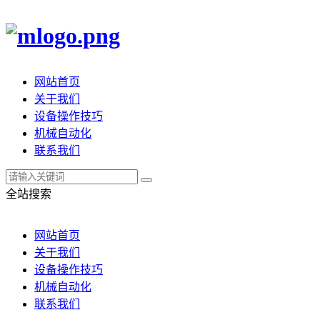
网站首页
关于我们
设备操作技巧
机械自动化
联系我们
全站搜索
网站首页
关于我们
设备操作技巧
机械自动化
联系我们