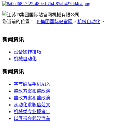
您当前的位置 ：
J9集团国际站官网
>
机械自动化
>
新闻资讯
设备操作技巧
机械自动化
新闻资讯
字节破局手机AI入
整改方案和整改演
整改方案和整改演
从动化求职信范文
机械类专业报考：
以展带会武汉汽车