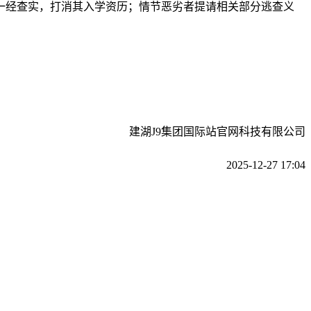
一经查实，打消其入学资历；情节恶劣者提请相关部分逃查义
建湖J9集团国际站官网科技有限公司
2025-12-27 17:04