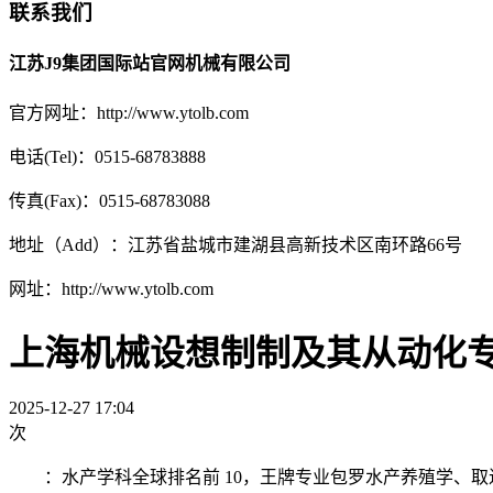
联系我们
江苏J9集团国际站官网机械有限公司
官方网址：http://www.ytolb.com
电话(Tel)：0515-68783888
传真(Fax)：0515-68783088
地址（Add）：江苏省盐城市建湖县高新技术区南环路66号
网址：http://www.ytolb.com
上海机械设想制制及其从动化
2025-12-27 17:04
次
：水产学科全球排名前 10，王牌专业包罗水产养殖学、取