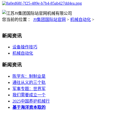
您当前的位置 ：
J9集团国际站官网
>
机械自动化
>
新闻资讯
设备操作技巧
机械自动化
新闻资讯
陈学东：制制业是
通往从义的三个轨
军事专题：世界军
我们需要成立一个
2025中国养护机械行
基于海洋资本取的