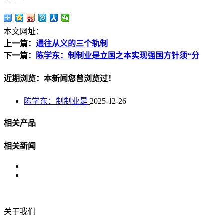
本文网址：
上一篇：
通往从义的三个轨制
下一篇：
陈学东：制制业是立国之本实现强国方针须“分
近期浏览：本新闻您曾浏览过！
陈学东：制制业是
2025-12-26
相关产品
相关新闻
关于我们