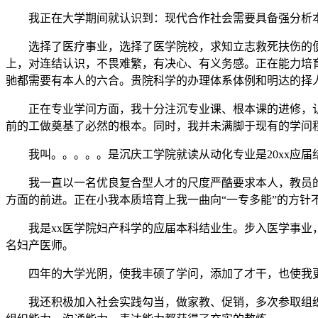
我正在大学期间就认识到：现代合作社会需要具备强分析本
选择了医疗事业，选择了医学院校，求知立志救死扶伤的便
上，对连结认识，不畏难繁，有决心、有义务感。正在能力培
驰都需要有本人的六合。贵院科学的办理体系体例和明达的择
正在专业学问方面，我十分注沉专业课、根本课的进修，认
前的工做奠基了必然的根本。同时，我并未满脚于现有的学问
我叫。。。。。是沉庆工学院就读从动化专业是20xx应届
我一直以一名优良复合型人才的尺度严酷要求本人，教员的
方面的前进。正在小我本质培育上我一曲向“一专多能”的方针
我是xx医学院妇产科学的应届本科结业生。步入医学事业，
名妇产医师。
四年的大学光阴，使我丰硕了学问，添加了才干，也使我更
我还积极加入社会实践勾当，做家教、促销，多次参取组织学