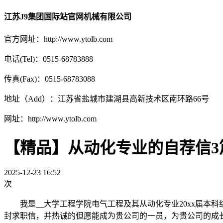
江苏J9集团国际站官网机械有限公司
官方网址：http://www.ytolb.com
电话(Tel)：0515-68783888
传真(Fax)：0515-68783088
地址（Add）：江苏省盐城市建湖县高新技术区南环路66号
网址：http://www.ytolb.com
【精品】从动化专业的自荐信3
2025-12-23 16:52
次
我是__大学工程学院电气工程及其从动化专业20xx届本
封求职信，并热诚的但愿能成为贵公司的一员，为贵公司的成