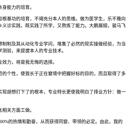
本身能力的培育。
根基功的培育，不竭充分本人的思维。做为医学生，乐不雅向
乡义诊实践，既实践了所学，又熬炼了能力。大鹏展翅，骏马飞
制制及其从动化专业学问，堆集了必然的现实操做经验，为当
学测验，来提拔本人的专业技术。
业效力，将是我无悔的选择。
的个性，使我长于正在窘境中把握好标的目的，而且取得了多
实现胡想打下了的根本，专业特长更使我明白了择业方针：做一
化相关方面工做。
0%的热情和勤奋，从而获得同窗、带领的必定。由此，我的