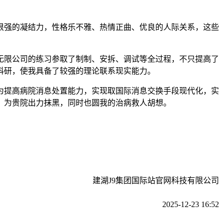
强的凝结力，性格乐不雅、热情正曲、优良的人际关系，这些
无限公司的练习参取了制制、安拆、调试等全过程，不只提高了
科研，使我具备了较强的理论联系现实能力。
提高病院消息处置能力，实现取国际消息交换手段现代化，实
，为贵院出力抹黑，同时也圆我的治病救人胡想。
建湖J9集团国际站官网科技有限公司
2025-12-23 16:52