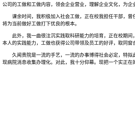
公司的工做和工做内容，领会企业营业，理解企业文化，为企
课余时间，我积极加入社会工做，正在校我担任干部，曾任
将为当前做好工做打下优良的根本。
此外，我一曲很注沉实践取科研能力的培育，正在校期间，加
本人的实践能力，工做也获得公司带领及员工的好评，取同窗
久闻贵院是一流的手艺，一流的办事博得社会必定，特拟此
现病院消息收集办理化。对此，我十分仰幕。现把一个实正在