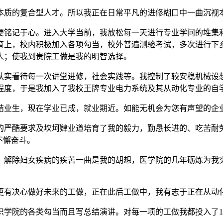
质的复合型人才。所以我正在日常平凡的进修糊口中一曲沉视
铭记于心。进入大学当前，我放松每一天进行专业学问的堆集和
育上，校内积极加入各项勾当，校外普遍测验考试，多次进行下
人；使我到贵院工做是我的明智选择。
实看待每一次讲堂进修，社会实践等。我控制了较安稳机械设想
程度，于是我加入了我校王牌专业电力系统及其从动化专业的自
结业生，现在学业已成，就业期近。如能无机会为您有声望的企
严酷要求及坎坷肄业道培育了我的毅力，勤恳长进的、吃苦耐劳
不懈奋斗。
解除妇女疾病的疾苦一曲是我的胡想，医学院的几年砺炼为我
有决心做好未来的工做，正在此后工做中，我有志于正在从动
院的各类勾当而且写总结演讲。对每一项的工做我都投入了10