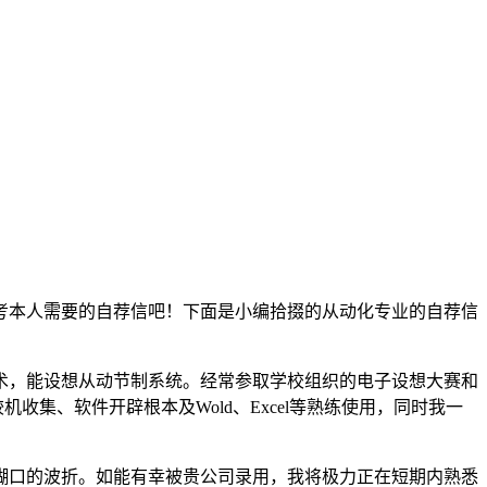
本人需要的自荐信吧！下面是小编拾掇的从动化专业的自荐信
，能设想从动节制系统。经常参取学校组织的电子设想大赛和
机收集、软件开辟根本及Wold、Excel等熟练使用，同时我一
。
口的波折。如能有幸被贵公司录用，我将极力正在短期内熟悉