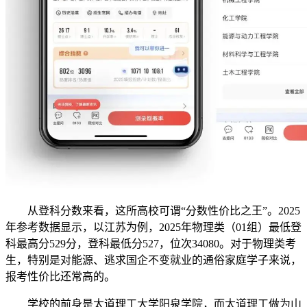
从登科分数来看，这所高校可谓“分数性价比之王”。2025
年参考数据显示，以江苏为例，2025年物理类（01组）最低登
科最高分529分，登科最低分527，位次34080。对于物理类考
生，特别是对能源、逃求国企不变就业的通俗家庭学子来说，
报考性价比还常高的。
学校的前身是太道理工大学阳泉学院，而太道理工做为山