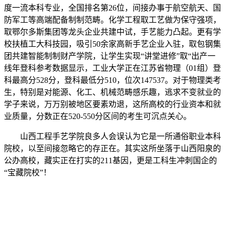
度一流本科专业，全国排名第26位，间接办事于航空航天、国
防军工等高端配备制制范畴。化学工程取工艺做为保守强项，
取鄂尔多斯集团等龙头企业共建中试，手艺能力凸起。更有学
校扶植工大科技园，吸引50余家高新手艺企业入驻，取包钢集
团共建智能制制财产学院，让学生实现“讲堂进修”取“出产一
线年登科参考数据显示，工业大学正在江苏省物理（01组）登
科最高分528分，登科最低分510，位次147537。对于物理类考
生，特别是对能源、化工、机械范畴感乐趣，逃求不变就业的
学子来说，万万别被地区要素劝退，这所高校的行业资本和就
业质量，分数正在520-550分区间的考生可沉点关心。
山西工程手艺学院良多人会误认为它是一所通俗职业本科
院校，以至间接忽略它的存正在。其实这所坐落于山西阳泉的
公办高校，藏实正在打实的211基因，更是工科生冲刺国企的
“宝藏院校”！