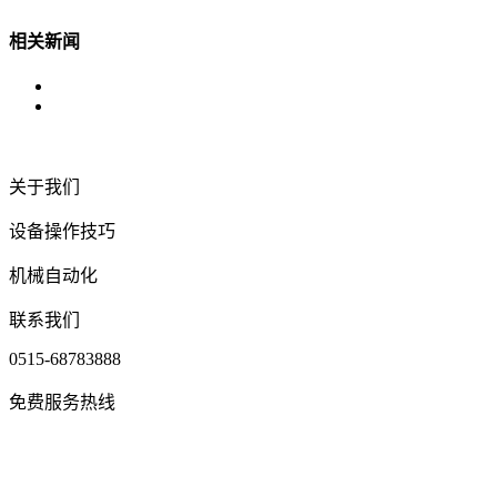
相关新闻
关于我们
设备操作技巧
机械自动化
联系我们
0515-68783888
免费服务热线