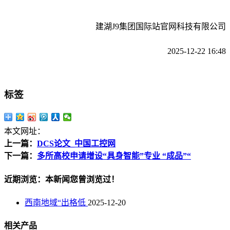
建湖J9集团国际站官网科技有限公司
2025-12-22 16:48
标签
本文网址：
上一篇：
DCS论文_中国工控网
下一篇：
多所高校申请增设“具身智能”专业 “成品”“
近期浏览：本新闻您曾浏览过！
西南地域“出格低
2025-12-20
相关产品