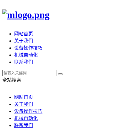
网站首页
关于我们
设备操作技巧
机械自动化
联系我们
全站搜索
网站首页
关于我们
设备操作技巧
机械自动化
联系我们