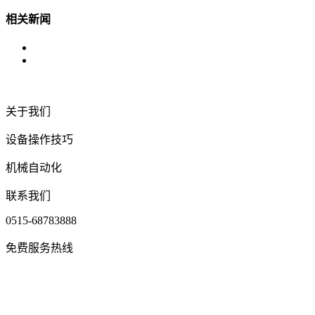
相关新闻
关于我们
设备操作技巧
机械自动化
联系我们
0515-68783888
免费服务热线