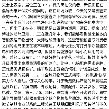
交会上表态，展位正在1F21。做为高拍仪的者，新良田正在
倡导无纸环保办公的同时，正在现场为取…今天的又是雾霾来
袭的一天，伴侣圈里各类雾霾之下的图像曾经起头刷屏。虽然
正在家中我们另有空气净化器如许的家电产物来净化室内空
气，但出门正在外，明显仍是口罩更为适用。近日，据来自彭
博社的动静显示，…正在近几年中，我们能够看到越来越多的
智能家居产物出现，大师也能感遭到，这些智能设备取消费者
之间的距离正正在被不竭缩短。大概你还没有打算采办智能家
电如许较为高贵的产物，但例如智能摄像甲等小而适用的设
备，曾经…京东11。11全球好物节正式落下帷幕，折射出消费
升级激发出高质量消费的新趋向。此中，电脑配件需求完胜，
逛戏品类远超客岁。线下取线上融合的“零售”计谋显成效，第
三方商家的发卖…11。11全球好物节正式揭幕，“剁手族”拼杀
实力令人震动。值得关心的事，对于新潮数码产物的热爱程度
远胜以往。品牌电脑、外设配备、电脑配件、影音影像、智能
电教、文仪、第三…10月26日，恩智浦正在召开沟通会，恩智
浦半导体微节制器事业部全球产物总监曾劲涛、恩智浦半导体
微节制器事业部系统工程总监王朋朋细致引见了恩智浦前不久