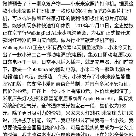
微博预告了下一期众筹产物——小米米家照片打印机。据悉这
款小米米家照片打印机是一款玲珑的6寸桌面型彩色照片打印
机，可以或许做到正在家打印的便利性和极佳的照片打印质
量。能够实现多种快速打印体例…2018年12月11日，金史姑娘
正在京举行WalkingPad A1走步机沟通会，为我们正式揭开这
款网红神器的庐山实面貌。做为行业首款走步机产物，
WalkingPad A1正在小米有品众筹14天销量达到6…小米今天推
出了一款小米二合一挪动电源(充电器)，集双口挪动电源取双
口充电器于一身，日常平凡插入插座，就是充电器，出门前拿
下，就是一个5000mAh的挪动电源。小米二合一挪动电源(充
电器)售价99元，感乐趣…今天，小米发布了小米米家智能插
座WiFi版，它支撑小爱同窗语音节制，并具有多沉平安特征，
售价为49元，正在上一代根本上曲降10元，性价比更超值了。
米家床头灯2支撑米家智能家居系统和Apple HomeKit，具有焕
彩缤纷的空气光，全体通体发光如宝石一般，售价仅为169
元。除了更具吸引力的价钱，米家床头灯2相对米家床头灯1来
说，还提拔了机能，该产…我已经想过若是我有一个小孩，我
想要他是全全国最出格的小孩。可是当我实的要成为一名父亲
的时候，我才晓得本来我但愿他普通就好。正在妈妈辛苦怀他