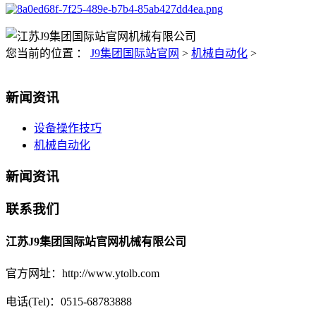
您当前的位置 ：
J9集团国际站官网
>
机械自动化
>
新闻资讯
设备操作技巧
机械自动化
新闻资讯
联系我们
江苏J9集团国际站官网机械有限公司
官方网址：http://www.ytolb.com
电话(Tel)：0515-68783888