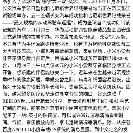
品引入了篮球范畴内的“大三双”概念，具…2018年11月28日，
长安汽车手艺日暨挑和吉尼斯世界记载荣誉勾当正在沉庆垫江
试验场举办，五十五辆长安汽车成功挑和吉尼斯世界记载荣誉
——“最大规模的从动驾驶车巡逛”，成为全球首个成功创制该
记载的汽车…11月23日，华为活动健康智能穿戴品鉴会西安这
座充满神韵的古城举办。本次发布会以“预见，改变”为从题，
不只有华为手环3e跑步精灵登场，也有华为智能可穿戴设备三
大黑科技表态。小编也有幸遭到邀请，来到现场…小米小爱蓝
牙音箱随身版自预定后，目前单小米商城预定量就已超90000
台，11月28日上午10点仅49元的小米小爱蓝牙音箱随身版正式
开售，感乐趣的伴侣能够关心一下。近年来苍生越来越沉视换
季时节的健康问题。季候交替之际，病毒和细菌容易滋长，出
格对于免疫力较低的年长和年，更容易呈现呼吸系统疾病。因
而，越来越多医疗设备走进寻常苍生的糊口，好比这款「
REIKON超…AI音箱云米小V，是云米创制基于IoT 和AI 手艺
打制的产物，能够做为其节制全屋智能家电的焦点。云米小V
配备了一块5英寸的触控屏，可以或许通过屏幕清晰看到时
间、气候、音乐播放内容、家电运转情况等消息。除…从搭载
百度APOLLO小度车载OS系统的消息显露，到中文定名的发