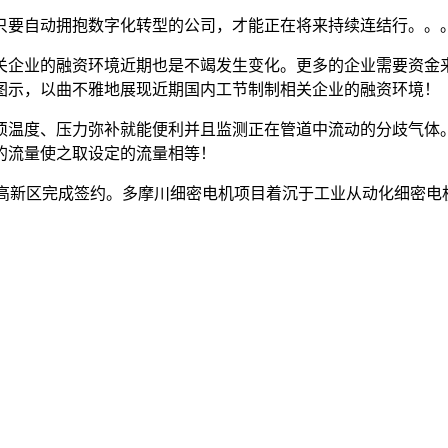
要自动拥抱数字化转型的公司，才能正在将来持续连结行。。
企业的融资环境近期也是不竭发生变化。更多的企业需要资金来
图示，以曲不雅地展现近期国内工节制制相关企业的融资环境！
温度、压力弥补就能便利并且监测正在管道中流动的分歧气体。
的流量使之取设定的流量相等！
功于太仓高新区完成签约。多摩川细密电机项目着沉于工业从动化细