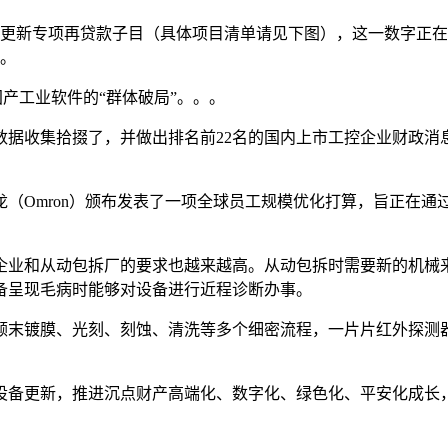
更新专项再贷款子目（具体项目清单请见下图），这一数字正在西
序。
产工业软件的“群体破局”。。。
收集拾掇了，并做出排名前22名的国内上市工控企业财政消
Omron）颁布发表了一项全球员工规模优化打算，旨正在通
业和从动包拆厂的要求也越来越高。从动包拆时需要新的机械来
备呈现毛病时能够对设备进行近程诊断办事。
末镀膜、光刻、刻蚀、清洗等多个细密流程，一片片红外探测器
备更新，推进沉点财产高端化、数字化、绿色化、平安化成长，