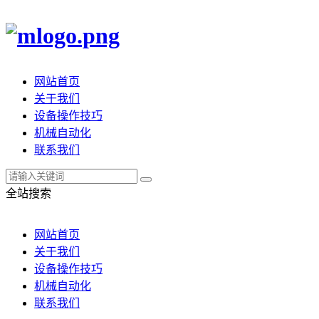
网站首页
关于我们
设备操作技巧
机械自动化
联系我们
全站搜索
网站首页
关于我们
设备操作技巧
机械自动化
联系我们