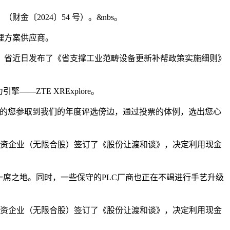
2024〕54 号）。&nbs。
理方案供应商。
省近日发布了《省支撑工业范畴设备更新补帮政策实施细则》
ZTE XRExplore。
前的您参取到我们的年度评选傍边，通过投票的体例，选出您心
资企业（无限合股）签订了《股份让渡和谈》，决定利用现金
席之地。同时，一些保守的PLC厂商也正在不竭进行手艺升级
资企业（无限合股）签订了《股份让渡和谈》，决定利用现金