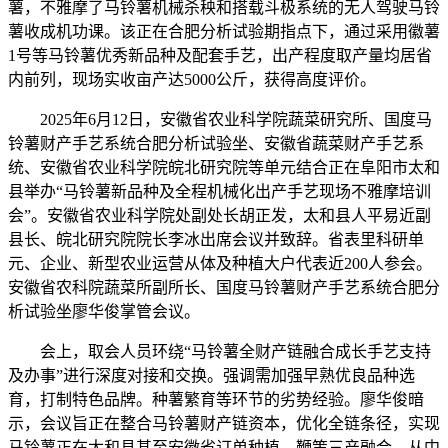
薯，不雅摩了马铃薯机械杀秧和搭载斗极系统的无人驾驶马铃
薯收成机功课。该正在合肥分析试验期指点下，通过采用徽薯
1号等马铃薯优秀新品种及配套手艺，出产程度取产量均居省
内前列，现场实收亩产达5000公斤，获得高度评价。
2025年6月12日，安徽省农业科学院蔬菜研究所、国度马
铃薯财产手艺系统合肥分析试验坐、安徽省蔬菜财产手艺系
统、安徽省农业科学院皖北研究院等单元结合正在阜阳市太和
县举办“马铃薯新品种及全程机械化出产手艺现场不雅摩培训
会”。安徽省农业科学院处副处长胡正发，太和县人平易近副
县长、皖北研究院院长李冰出席会议并致辞。省表里科研单
元、企业、新型农业运营从体及种植大户代表近200人参会。
安徽省农科院蔬菜所副所长、国度马铃薯财产手艺系统合肥分
析试验坐廖华俊掌管会议。
会上，取会人员环绕“马铃薯全财产链融合成长手艺支持
及办事”进行深度对接和交换。强调需加强早熟优良品种选
育，打制特色品牌。种薯繁育等环节的劣势经验。廖华俊暗
示，会议旨正在整合马铃薯财产链资本，优化全链条径，实现
马铃薯正在太和县甚至安徽省订单种植，鞭策三产融合，从中