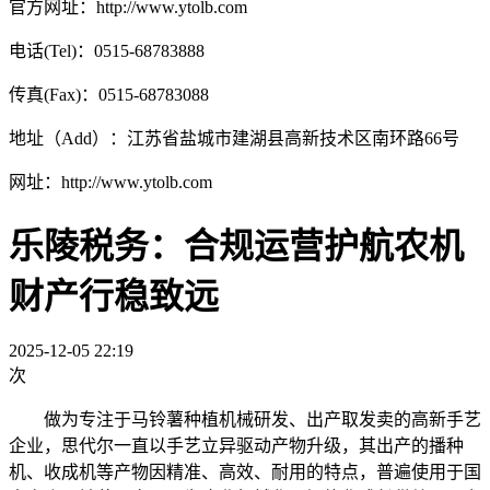
官方网址：http://www.ytolb.com
电话(Tel)：0515-68783888
传真(Fax)：0515-68783088
地址（Add）：江苏省盐城市建湖县高新技术区南环路66号
网址：http://www.ytolb.com
乐陵税务：合规运营护航农机
财产行稳致远
2025-12-05 22:19
次
做为专注于马铃薯种植机械研发、出产取发卖的高新手艺
企业，思代尔一直以手艺立异驱动产物升级，其出产的播种
机、收成机等产物因精准、高效、耐用的特点，普遍使用于国