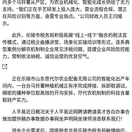
内多个马铃薯从产区，为农业机械化、智能化成长供给了无力
支持。“我们正在手艺研发上投入庞大，营业流程合规、潜正
在风险识别等方面，亟需专业指点。”公司财政人员王闫暗
示。
此外，乐陵市税务局积极拓展“线上+线下”融合的税法宣
传模式，通过税企曲播讲堂、场景化实操培训等形式，连系典
型案例分解农机制制企业常见涉税问题，提拔企业风险防控能
力，营制依法纳税、诚信运营的优良空气。
正在乐陵市山东思代尔农业配备无限公司的智能化出产车
间内，一台台马铃薯种植机械正有序完成焊接、拆卸取调试，
细密的播种单位取高效的开沟安拆，尽代农机制制的科技含量
取财产实力。
人平易近日概况关于人平易近网聘请聘请英才告白办事合
做加盟供稿办事数据办事网坐声明网坐律师消息联系我们！
领会企业需求后，国度税务总局乐陵市税务局敏捷响应，