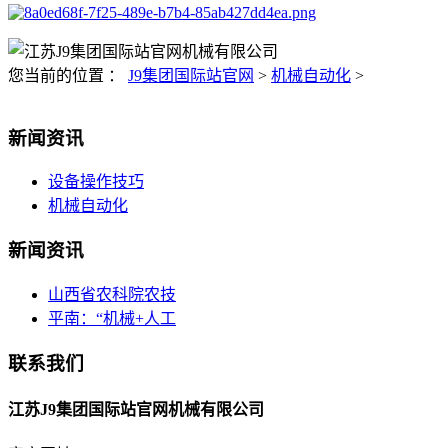
您当前的位置 ：
J9集团国际站官网
>
机械自动化
>
新闻资讯
设备操作技巧
机械自动化
新闻资讯
山西省农科院农技
平南：“机械+人工
联系我们
江苏J9集团国际站官网机械有限公司