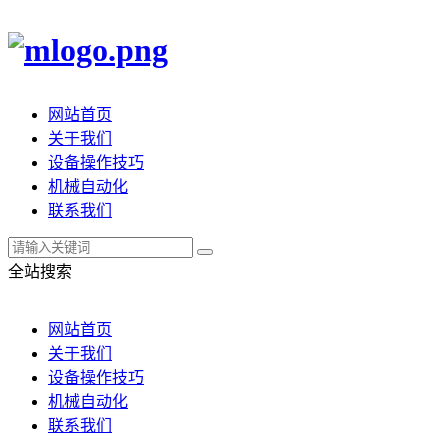
网站首页
关于我们
设备操作技巧
机械自动化
联系我们
全站搜索
网站首页
关于我们
设备操作技巧
机械自动化
联系我们