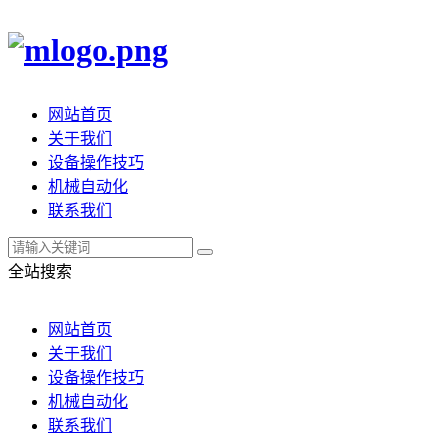
网站首页
关于我们
设备操作技巧
机械自动化
联系我们
全站搜索
网站首页
关于我们
设备操作技巧
机械自动化
联系我们