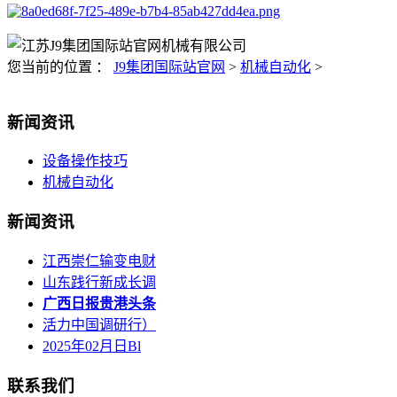
您当前的位置 ：
J9集团国际站官网
>
机械自动化
>
新闻资讯
设备操作技巧
机械自动化
新闻资讯
江西崇仁输变电财
山东践行新成长调
广西日报贵港头条
活力中国调研行）
2025年02月日Bl
联系我们