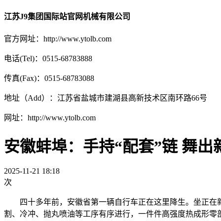
江苏J9集团国际站官网机械有限公司
官方网址：http://www.ytolb.com
电话(Tel)：0515-68783888
传真(Fax)：0515-68783088
地址（Add）：江苏省盐城市建湖县高新技术区南环路66号
网址：http://www.ytolb.com
安徽蚌埠：手持“配套”链 舞出
2025-11-21 18:18
次
四十多年前，安徽省第一辆自行车正在这里降生。坐正在新起
割、冷冲、抛丸喷油等工序有序进行，一件件高强度热成形零