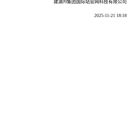
建湖J9集团国际站官网科技有限公司
2025-11-21 18:18