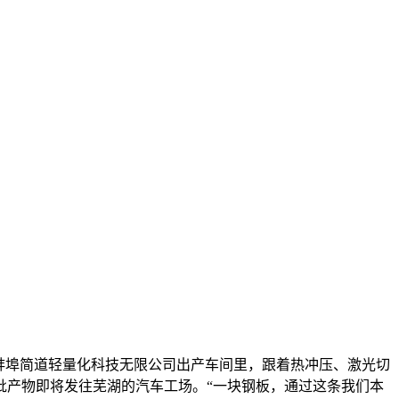
蚌埠简道轻量化科技无限公司出产车间里，跟着热冲压、激光切
批产物即将发往芜湖的汽车工场。“一块钢板，通过这条我们本